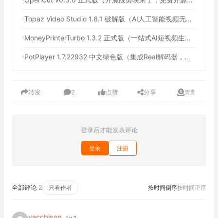
Topaz Video Studio 1.6.1 破解版（AI人工智能视频无损放大工具）
MoneyPrinterTurbo 1.3.2 正式版（一站式AI短视频生成工具）
PotPlayer 1.7.22932 中文绿色版（集成Real解码器，专业的视频播放器）
转发
2
点赞
分享
赞赏
登录后才能发表评论
登录
注册
全部评论
2
只看作者
按时间倒序
按时间正序
yaccbison
Lv.1