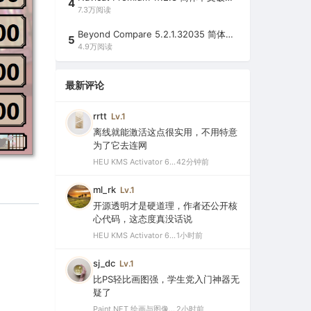
4
7.3万阅读
Beyond Compare 5.2.1.32035 简体中文注册版（超强文件/夹比较工具）
5
4.9万阅读
最新评论
rrtt
Lv.1
离线就能激活这点很实用，不用特意
为了它去连网
HEU KMS Activator 64.0 简体中文版（支持激活最新版Windows/Office离线永久激活）
42分钟前
ml_rk
Lv.1
开源透明才是硬道理，作者还公开核
心代码，这态度真没话说
HEU KMS Activator 64.0 简体中文版（支持激活最新版Windows/Office离线永久激活）
1小时前
sj_dc
Lv.1
比PS轻比画图强，学生党入门神器无
疑了
Paint.NET 绘画与图像处理软件 v5.1.12 官方版（Windows 免费开源图像编辑工具）
2小时前