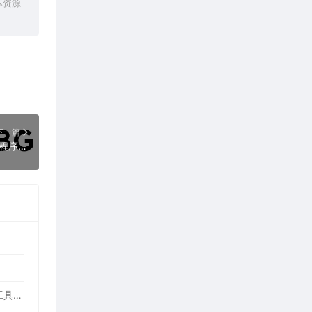
本资源
下一篇
x64dbg 2026-05-27 简体中文绿色版（程序逆向反汇编神器）
WinASAR文件管理工具 2.1.0 正式版（高仿WinRAR，最好用的Electron ASAR文件打包/解包工具、压缩/解压工具）