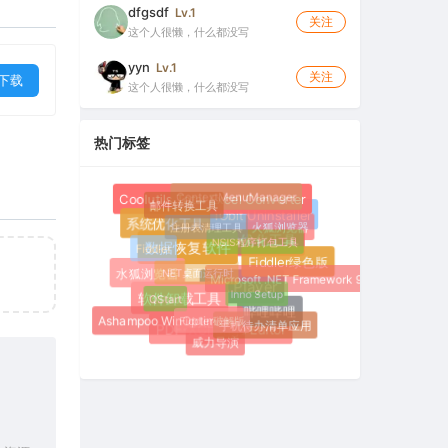
dfgsdf
Lv.1
关注
这个人很懒，什么都没写
yyn
Lv.1
关注
下载
这个人很懒，什么都没写
热门标签
ContextMenuManager
邮件转换工具
Coolutils Total Excel Converter
IObit Uninstaller
注册表清理工具
火狐浏览器
系统优化工具
NSIS程序打包工具
Fiddler
Windows优化工具
数据恢复软件
.NET桌面运行时
Fiddler绿色版
水狐浏览器
Microsoft .NET Framework 9.0
Inno Setup
QStart
MX Player
软件卸载工具
Fiddler破解版
哔哩哔哩
Ashampoo WinOptimizer
手机待办清单应用
PDF-XChange Editor
威力导演