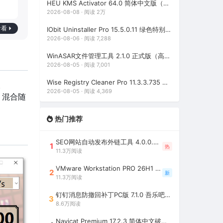
HEU KMS Activator 64.0 简体中文版（支持激活最新版Windows/Office离线永久激活）
2026-08-08 · 阅读 2万
看看
IObit Uninstaller Pro 15.5.0.11 绿色特别版（强大的软件卸载工具）
2026-08-06 · 阅读 7,288
WinASAR文件管理工具 2.1.0 正式版（高仿WinRAR，最好用的Electron ASAR文件打包/解包工具、压缩/解压工具）
2026-08-05 · 阅读 7,001
Wise Registry Cleaner Pro 11.3.3.735 绿色便携版（注册表清理工具）
人
2026-08-05 · 阅读 4,369
，混合随
热门推荐
SEO网站自动发布外链工具 4.0.0.0 吾乐吧优化版（智能代理狂刷外链）
1
热
11.3万阅读
VMware Workstation PRO 26H1 中文精简安装注册版 / 完整版（最好用的虚拟机软件）
2
新
11.3万阅读
钉钉消息防撤回补丁PC版 7.1.0 吾乐吧优化版（支持消息防撤回+钉钉多开+支持消息永不已读+去除钉钉水印）
3
8.6万阅读
Navicat Premium 17.2.3 简体中文破解版（多重数据库管理工具）