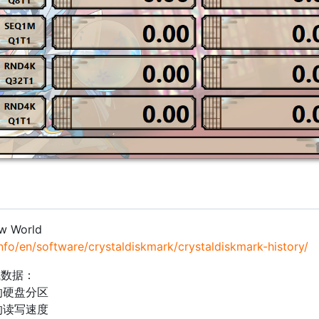
ew World
info/en/software/crystaldiskmark/crystaldiskmark-history/
测试数据：
的硬盘分区
的读写速度