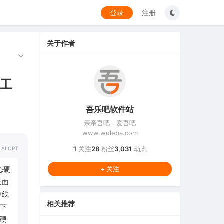
登录
注册
关于作者
试工
吾乐吧软件站
亲亲吾吧，爱吾吧
www.wuleba.com
1
关注
28
粉丝
3,031
动态
 AI OPT
态硬
+ 关注
全面
单线
相关推荐
件下
硬