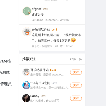
dfgsdf
Lv.1
谢谢分享
JetBrains ReSharper 2025.3.3 官方最新破解版（dotUltimate工具集合，.NET开发必备工具箱）
3小时前
吾乐吧软件站
Lv.3
这是刚上线的新功能，上线后就发布
了。如无意外，每天8点更新
吾乐吧 · 标题简报（2026-08-06）
昨天 08:45
推荐关注
换一换
NVMe控
吾乐吧软件站
Lv.3
作为测试
关注
亲亲吾吧，爱吾吧 www.wu…
牛A与牛C之间
Lv.2
非管理员
关注
渣渣码农一枚，是一名闷骚的JA…
Sabby
Lv.1
关注
这个人很懒，什么都没写