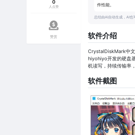
0
件性能。
人点赞
总结由AI自动生成，AI
软件介绍
赞赏
CrystalDisk
hiyohiyo开发
机读写，持续传输率，
软件截图