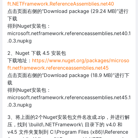
ft.NETFramework.ReferenceAssemblies.net40
点击页面右侧的“Download package (29.24 MB)”进行
下载
得到Nuget安装包：
microsoft.netframework.referenceassemblies.net40.1
.0.3.nupkg
2、Nuget 下载 4.5 安装包
下载地址：
https://www.nuget.org/packages/microso
ft.netframework.referenceassemblies.net45
点击页面右侧的“Download package (18.9 MB)”进行下
载
得到Nuget安装包：
microsoft.netframework.referenceassemblies.net45.1
.0.3.nupkg
3、将上面的2个Nuget安装包文件名改成.zip，并进行解
压，找到 \build\.NETFramework\ 目录下的 v4.0 和
v4.5 文件夹复制到 C:\Program Files (x86)\Reference