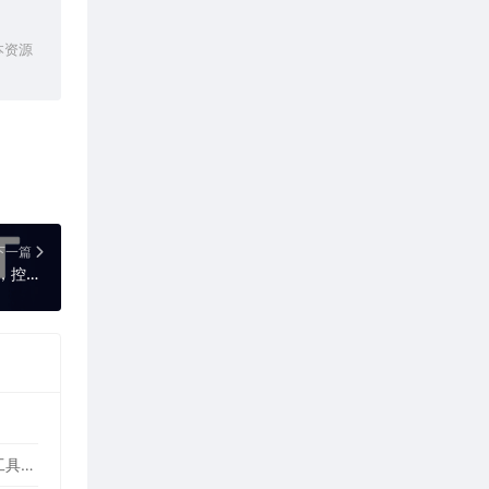
本资源
下一篇
Fort Firewall 3.16.5 绿色版（防火墙工具，控制程序连网状态）
WinASAR文件管理工具 2.1.0 正式版（高仿WinRAR，最好用的Electron ASAR文件打包/解包工具、压缩/解压工具）