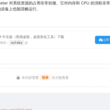
meter 对系统资源的占用非常轻微。它对内存和 CPU 的消耗非
的设备上也能流畅运行。
4.5.21 中文版（雨滴桌面，桌面美化工具）下载
立即
提取码：
wuleba
本内容需要
登录
后才能查看
uleba.com/3003.html