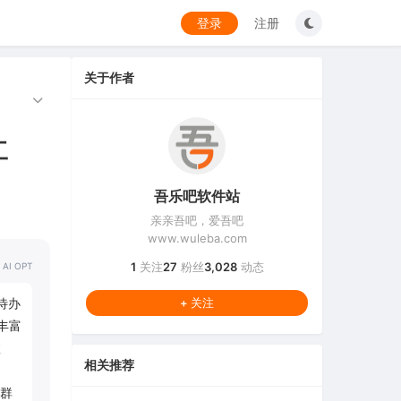
登录
注册
关于作者
工
吾乐吧软件站
亲亲吾吧，爱吾吧
www.wuleba.com
1
关注
27
粉丝
3,028
动态
 AI OPT
待办
+ 关注
丰富
效
相关推荐
群