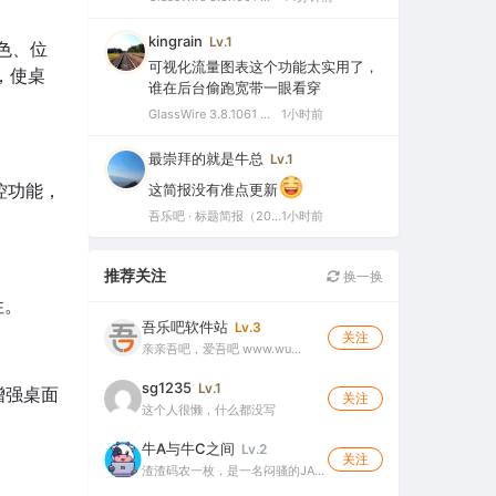
kingrain
Lv.1
颜色、位
可视化流量图表这个功能太实用了，
，使桌
谁在后台偷跑宽带一眼看穿
GlassWire 3.8.1061 中文特别版（可视化网络监控与个人防火墙）
1小时前
最崇拜的就是牛总
Lv.1
控功能，
这简报没有准点更新
吾乐吧 · 标题简报（2026-08-06）
1小时前
推荐关注
换一换
性。
吾乐吧软件站
Lv.3
关注
亲亲吾吧，爱吾吧 www.wu…
sg1235
Lv.1
增强桌面
关注
这个人很懒，什么都没写
牛A与牛C之间
Lv.2
关注
渣渣码农一枚，是一名闷骚的JA…