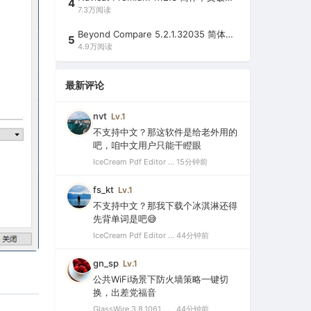
4
7.3万阅读
Beyond Compare 5.2.1.32035 简体中文注册版（超强文件/夹比较工具）
5
4.9万阅读
最新评论
nvt
Lv.1
不支持中文？那这软件是给老外用的
吧，咱中文用户只能干瞪眼
IceCream Pdf Editor Pro 3.32 破解便携版（冰淇淋PDF编辑器）
15分钟前
fs_kt
Lv.1
不支持中文？那我下载个冰淇淋还得
先背单词是吧😅
IceCream Pdf Editor Pro 3.32 破解便携版（冰淇淋PDF编辑器）
44分钟前
gn_sp
Lv.1
公共WiFi场景下防火墙策略一键切
换，出差党福音
GlassWire 3.8.1061 中文特别版（可视化网络监控与个人防火墙）
44分钟前