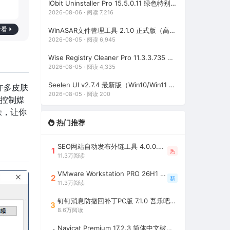
IObit Uninstaller Pro 15.5.0.11 绿色特别版（强大的软件卸载工具）
2026-08-06 · 阅读 7,216
看看
WinASAR文件管理工具 2.1.0 正式版（高仿WinRAR，最好用的Electron ASAR文件打包/解包工具、压缩/解压工具）
2026-08-05 · 阅读 6,945
Wise Registry Cleaner Pro 11.3.3.735 绿色便携版（注册表清理工具）
2026-08-05 · 阅读 4,335
Seelen UI v2.7.4 最新版（Win10/Win11 个性化桌面美化工具）
,许多皮肤
2026-08-05 · 阅读 200
，控制媒
肤，让你
热门推荐
SEO网站自动发布外链工具 4.0.0.0 吾乐吧优化版（智能代理狂刷外链）
1
热
11.3万阅读
VMware Workstation PRO 26H1 中文精简安装注册版 / 完整版（最好用的虚拟机软件）
2
新
11.3万阅读
钉钉消息防撤回补丁PC版 7.1.0 吾乐吧优化版（支持消息防撤回+钉钉多开+支持消息永不已读+去除钉钉水印）
3
8.6万阅读
Navicat Premium 17.2.3 简体中文破解版（多重数据库管理工具）