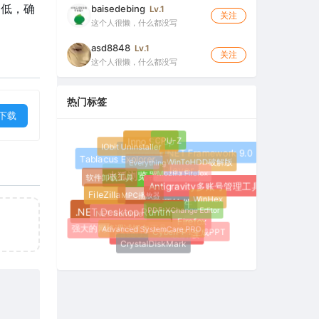
常低，确
baisedebing
Lv.1
关注
这个人很懒，什么都没写
asd8848
Lv.1
关注
这个人很懒，什么都没写
热门标签
下载
CPU-Z
Inno Setup
IObit Uninstaller
Microsoft .NET Framework 9.0
Everything
Tablacus Explorer
WinToHDD破解版
Mozilla Firefox
MX Player
软件卸载工具
水狐浏览器
Antigravity多账号管理工具
MPC播放器
FileZilla
WinHex
PDF-XChange Editor
开源软件
.NET Runtime
.NET Desktop Runtime
Firefox
Advanced SystemCare PRO
强大的网络调试抓包工具
CyberPPT生成PPT
EaseUS Fixo破解版
CrystalDiskMark