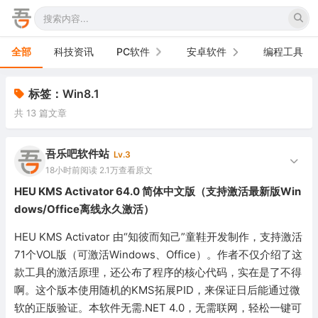
全部
科技资讯
PC软件
安卓软件
编程工具
办公软件
手机软件
标签：Win8.1
共 13 篇文章
网络软件
电视软件
图形图像
车机软件
吾乐吧软件站
Lv.3
18小时前
阅读 2.1万
查看原文
音频视频
HEU KMS Activator 64.0 简体中文版（支持激活最新版Win
dows/Office离线永久激活）
游戏娱乐
HEU KMS Activator 由“知彼而知己”童鞋开发制作，支持激活
安全防御
71个VOL版（可激活Windows、Office）。作者不仅介绍了这
款工具的激活原理，还公布了程序的核心代码，实在是了不得
系统下载
啊。这个版本使用随机的KMS拓展PID，来保证日后能通过微
系统工具
软的正版验证。本软件无需.NET 4.0，无需联网，轻松一键可