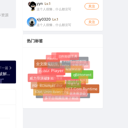
yyn
Lv.1
关注
这个人很懒，什么都没写
本资源
xjy0320
Lv.1
关注
这个人很懒，什么都没写
热门标签
软件卸载工具
开源软件
Firefox
Fiddler破解版
Mozilla Firefox
火狐浏览器
全文搜索软件
电脑浏览器
下一篇
Fiddler
PowerDirector
MX Player
Adobe Media Encoder 2022 22.0 中文破解版（媒体编码软件）
威力导演
qBittorrent
威力导演破解版
钉钉
下载工具
PDF-XChange Editor
.NET桌面运行时
数据恢复软件
Everything
ASP.NET Core Runtime
IObit Uninstaller
多媒体播放器
Advanced SystemCare PRO
多平台视频批量下载器