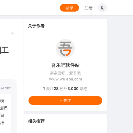
登录
注册
关于作者
割工
吾乐吧软件站
亲亲吾吧，爱吾吧
www.wuleba.com
1
关注
28
粉丝
3,030
动态
 AI OPT
模
+ 关注
编码
间
相关推荐
持