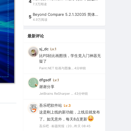
4
7.3万阅读
Beyond Compare 5.2.1.32035 简体中文注册版（超强文件/夹比较工具）
5
4.9万阅读
最新评论
sj_dc
Lv.1
比PS轻比画图强，学生党入门神器无
疑了
Paint.NET 绘画与图像处理软件 v5.1.12 官方版（Windows 免费开源图像编辑工具）
4分钟前
dfgsdf
Lv.1
谢谢分享
JetBrains ReSharper 2025.3.3 官方最新破解版（dotUltimate工具集合，.NET开发必备工具箱）
43分钟前
吾乐吧软件站
Lv.3
这是刚上线的新功能，上线后就发布
了。如无意外，每天8点更新
吾乐吧 · 标题简报（2026-08-06）
昨天 08:45