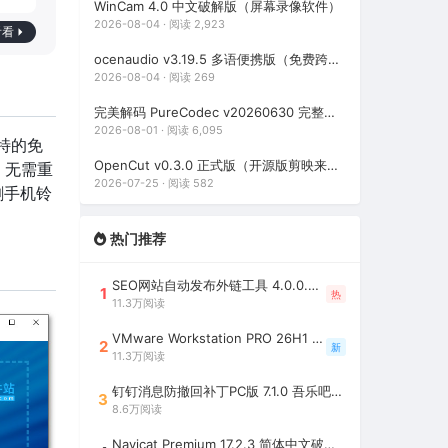
WinCam 4.0 中文破解版（屏幕录像软件）
2026-08-04 · 阅读 2,923
看看
ocenaudio v3.19.5 多语便携版（免费跨平台录音与音频编辑软件）
2026-08-04 · 阅读 269
完美解码 PureCodec v20260630 完整版（全能影音解码包）
2026-08-01 · 阅读 6,095
独特的免
OpenCut v0.3.0 正式版（开源版剪映来了，免费开源跨平台视频编辑工具）
，无需重
2026-07-25 · 阅读 582
割手机铃
热门推荐
SEO网站自动发布外链工具 4.0.0.0 吾乐吧优化版（智能代理狂刷外链）
1
热
11.3万阅读
VMware Workstation PRO 26H1 中文精简安装注册版 / 完整版（最好用的虚拟机软件）
2
新
11.3万阅读
钉钉消息防撤回补丁PC版 7.1.0 吾乐吧优化版（支持消息防撤回+钉钉多开+支持消息永不已读+去除钉钉水印）
3
8.6万阅读
Navicat Premium 17.2.3 简体中文破解版（多重数据库管理工具）