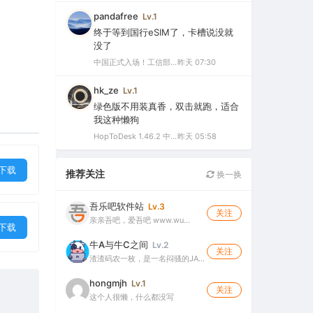
pandafree
Lv.1
终于等到国行eSIM了，卡槽说没就
没了
中国正式入场！工信部批复eSIM手机商用试验，2026或成爆发元年
昨天 07:30
hk_ze
Lv.1
绿色版不用装真香，双击就跑，适合
我这种懒狗
HopToDesk 1.46.2 中文绿色版（免费远程协助工具）
昨天 05:58
下载
推荐关注
换一换
吾乐吧软件站
Lv.3
关注
亲亲吾吧，爱吾吧 www.wu…
下载
牛A与牛C之间
Lv.2
关注
渣渣码农一枚，是一名闷骚的JA…
hongmjh
Lv.1
关注
这个人很懒，什么都没写