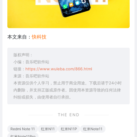
本文来自：
快科技
版权声明：
小编：吾乐吧软件站
链接：
https://www.wuleba.com/866.html
来源：吾乐吧软件站
本资源仅供个人学习，禁止用于商业用途。下载后请于24小时
内删除，并支持正版或原作者。因使用本资源导致的任何法律
纠纷或损失，由使用者自行承担。
THE END
Redmi Note 11
红米N11
红米N11P
红米Note11
红米Note11Pro