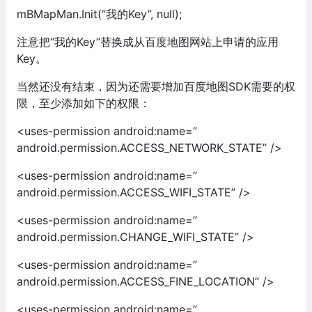
mBMapMan.Init(“我的Key”, null);
注意把“我的Key”替换成从百度地图网站上申请的应用
Key。
当然还没有结束，因为还需要增加百度地图SDK需要的权
限，至少添加如下的权限：
<uses-permission android:name=”
android.permission.ACCESS_NETWORK_STATE” />
<uses-permission android:name=”
android.permission.ACCESS_WIFI_STATE” />
<uses-permission android:name=”
android.permission.CHANGE_WIFI_STATE” />
<uses-permission android:name=”
android.permission.ACCESS_FINE_LOCATION” />
<uses-permission android:name=”