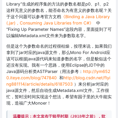
Library”生成的程序集的方法的参数名都是p0、p1、p2
这样无意义的参数名，能否命名为有意义的参数名呢？关
于这个问题可以参考官方文档
《Binding a Java Library
(.jar)，Consuming Java Libraries from C#》
中
“Fixing Up Parameter Names”这段内容，里面提到了可
以编辑Metadata.xml文件来为参数取名字。
但是这个为参数命名的过程很枯燥，按理来说，如果我们
拿到了jar对应的java源文件，那么Mono For Android应
该可以根据java源代码来知道参数的名字，但是貌似这个
还没有实现。我有一个思路，使用Eclipse的JDT中的
Java源码分析类ASTParser（用法参考：
http://lym652
0.iteye.com/blog/747840
和
http://blog.csdn.net/flyi
ng881114/article/details/6187503
）来分析jar对应的
java源文件，然后自动生成Metadata.xml文件。工作很
忙，暂时没时间实现这个想法，希望有园子里的大牛能实
现，造福广大Monoer！
温馨提示：本文发布于较早时期（2018年之前），软