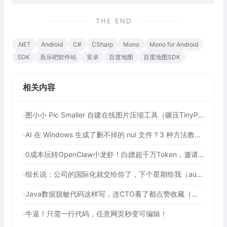
THE END
.NET
Android
C#
CSharp
Mono
Mono for Android
SDK
吾乐吧软件站
安卓
百度地图
百度地图SDK
相关内容
图小小 Pic Smaller 自建在线图片压缩工具（碾压TinyPNG！90%开发者不知道的免费图像压缩利器）
AI 在 Windows 生成了删不掉的 nul 文件？3 种方法教你强制删除
0成本玩转OpenClaw小龙虾！白嫖超千万Token，邀请好友最高可享百亿Token，2年内有效（包含腾讯、七牛云等多个平台活动）
组长说：公司的国际化就交给你了，下个星期给我（auto-i18n-translation-plugins 前端全自动国际化插件）
Java数据脱敏代码这样写，连CTO看了都点赞收藏（提供3种方法解决数据脱敏问题）
牛逼！只需一行代码，任意网页秒变可编辑！