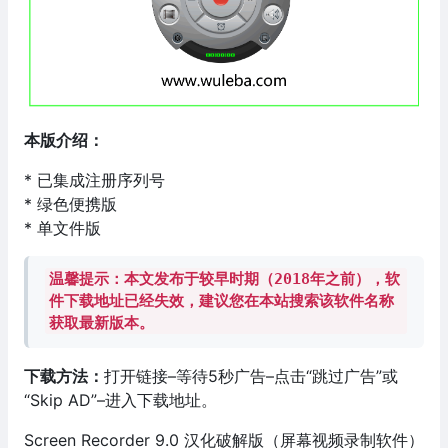
本版介绍：
* 已集成注册序列号
* 绿色便携版
* 单文件版
温馨提示：本文发布于较早时期（2018年之前），软
件下载地址已经失效，建议您在本站搜索该软件名称
获取最新版本。
下载方法：
打开链接–等待5秒广告–点击“跳过广告”或
“Skip AD”–进入下载地址。
Screen Recorder 9.0 汉化破解版（屏幕视频录制软件）