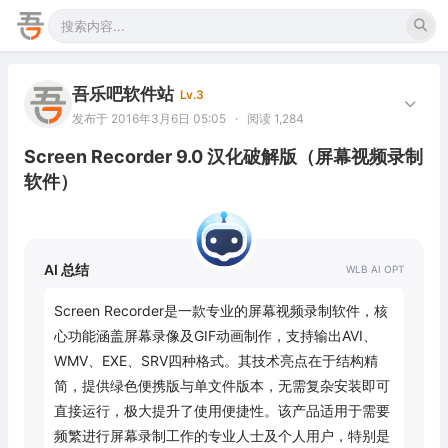
吾乐吧软件站
Lv.3
发布于 2016年3月6日 05:05
·
阅读 1,284
Screen Recorder 9.0 汉化破解版（屏幕视频录制
软件）
AI 总结
Screen Recorder是一款专业的屏幕视频录制软件，核
心功能涵盖屏幕录像及GIF动画制作，支持输出AVI、
WMV、EXE、SRV四种格式。其技术亮点在于结构精
简，提供绿色便携版与单文件版本，无需复杂安装即可
直接运行，极大提升了使用便捷性。该产品适用于需要
频繁进行屏幕录制工作的专业人士及个人用户，特别是