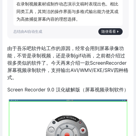
在录制视频素材或制作动态演示文稿时表现出色。相比
同类工具，其简洁的操作界面与多格式输出能力使其成
为高效捕捉屏幕内容的理想选择。
随便看看
由于吾乐吧软件站工作的原因，经常会用到屏幕录像功
能，不管是录制视频，还是录制gif动画，之前都介绍过
很多类似的软件了。今天再来介绍一款ScreenRecorder
屏幕视频录制软件，支持输出AVI/WMV/EXE/SRV四种格
式。
Screen Recorder 9.0 汉化破解版（屏幕视频录制软件）