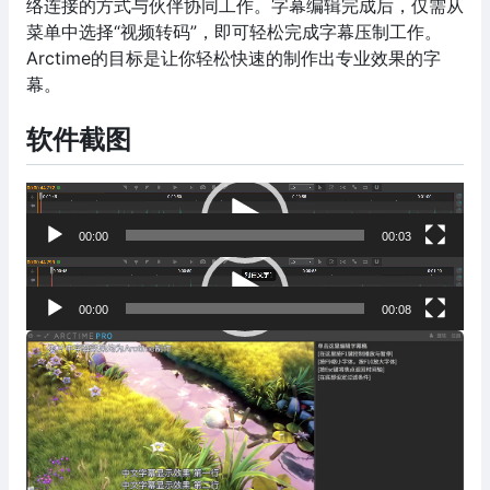
络连接的方式与伙伴协同工作。字幕编辑完成后，仅需从
菜单中选择“视频转码”，即可轻松完成字幕压制工作。
Arctime的目标是让你轻松快速的制作出专业效果的字
幕。
软件截图
视
频
00:00
00:03
播
视
放
频
器
00:00
00:08
播
放
器