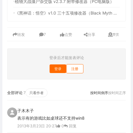
植物大战僵尸杂交​版​ v2.3.7 附带修改器（PC电脑版）
《黑神话：悟空》v1.0 三十五项修改器（Black Myth Wukong，黑悟空外挂）
转发
7
点赞
分享
赞赏
登录后才能发表评论
登录
注册
全部评论
7
只看作者
按时间倒序
按时间正序
子木木子
表示有的游戏比如桌球还不支持win8
2013年3月23日 20:27
0
回复