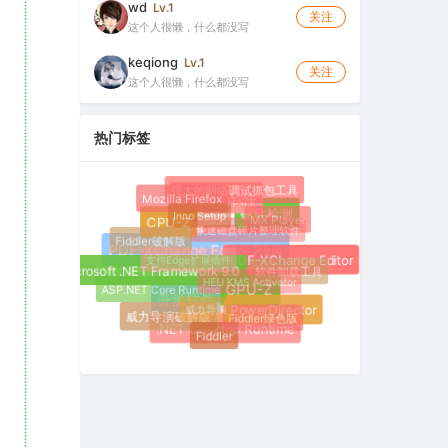
wd
Lv.1
关注
这个人很懒，什么都没写
keqiong
Lv.1
关注
这个人很懒，什么都没写
热门标签
强大的网络调试抓包工具
Mozilla Firefox
数据恢复软件
Inno Setup
MX Player
硬件检测
快速磁盘碎片整理软件
CPU-Z
Fiddler破解版
支持Edge扩展插件
火狐浏览器
PDF-XChange Editor Plus
PDF-XChange Editor
软件卸载工具
HEU KMS Activator
Microsoft .NET Framework 9.0
ASP.NET Core Runtime
GPU-Z
威力导演
开源软件
Fiddler绿色版
PowerDirector
威力导演破解版
Fiddler
.NET Desktop Runtime