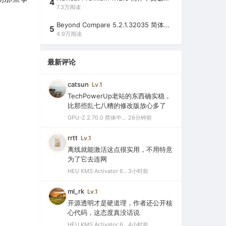
4
7.3万阅读
Beyond Compare 5.2.1.32035 简体中文注册版（超强文件/夹比较工具）
5
4.9万阅读
最新评论
catsun
Lv.1
TechPowerUp老站的东西确实稳，
比那些乱七八糟的修改版放心多了
GPU-Z 2.70.0 简体中文汉化版（显卡测试专业的软件）
26分钟前
rrtt
Lv.1
离线就能激活这点很实用，不用特意
为了它去连网
HEU KMS Activator 64.0 简体中文版（支持激活最新版Windows/Office离线永久激活）
3小时前
ml_rk
Lv.1
开源透明才是硬道理，作者还公开核
心代码，这态度真没话说
HEU KMS Activator 64.0 简体中文版（支持激活最新版Windows/Office离线永久激活）
4小时前