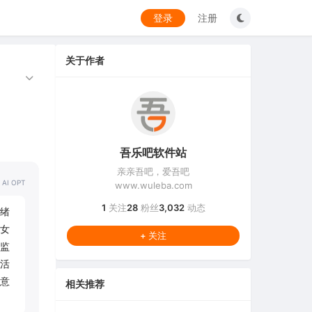
登录
注册
关于作者
吾乐吧软件站
亲亲吾吧，爱吾吧
 AI OPT
www.wuleba.com
1
关注
28
粉丝
3,032
动态
绪
女
+ 关注
监
活
意
相关推荐