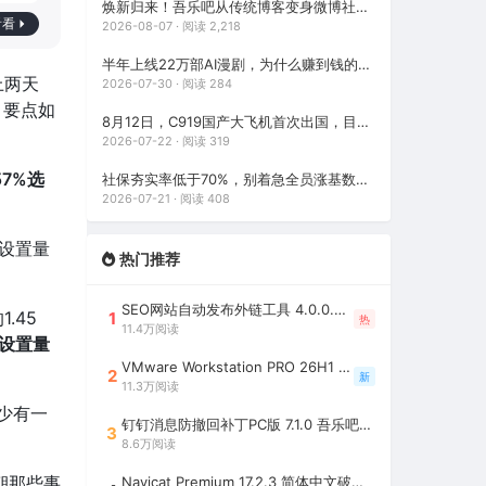
焕新归来！吾乐吧从传统博客变身微博社区，发现好软件，分享真快乐
看看
2026-08-07 · 阅读 2,218
半年上线22万部AI漫剧，为什么赚到钱的不到1%？
上两天
2026-07-30 · 阅读 284
，要点如
8月12日，C919国产大飞机首次出国，目的地很多人没想到
2026-07-22 · 阅读 319
7%选
社保夯实率低于70%，别着急全员涨基数，三步低成本合规整改
2026-07-21 · 阅读 408
的设置量
热门推荐
SEO网站自动发布外链工具 4.0.0.0 吾乐吧优化版（智能代理狂刷外链）
.45
1
热
11.4万阅读
的设置量
VMware Workstation PRO 26H1 中文精简安装注册版 / 完整版（最好用的虚拟机软件）
2
新
11.3万阅读
少有一
钉钉消息防撤回补丁PC版 7.1.0 吾乐吧优化版（支持消息防撤回+钉钉多开+支持消息永不已读+去除钉钉水印）
3
8.6万阅读
朝那些事
Navicat Premium 17.2.3 简体中文破解版（多重数据库管理工具）