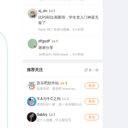
sj_dc
Lv.1
比PS轻比画图强，学生党入门神器无
疑了
Paint.NET 绘画与图像处理软件 v5.1.12 官方版（Windows 免费开源图像编辑工具）
5小时前
dfgsdf
Lv.1
谢谢分享
JetBrains ReSharper 2025.3.3 官方最新破解版（dotUltimate工具集合，.NET开发必备工具箱）
6小时前
推荐关注
换一换
吾乐吧软件站
Lv.3
关注
亲亲吾吧，爱吾吧 www.wu…
牛A与牛C之间
Lv.2
关注
渣渣码农一枚，是一名闷骚的JA…
Sabby
Lv.1
关注
这个人很懒，什么都没写