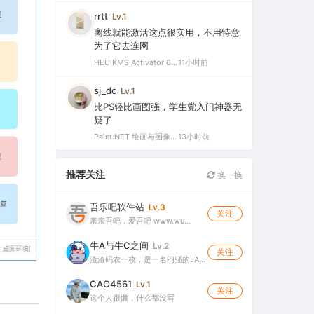
rrtt
Lv.1
离线就能激活这点很实用，不用特意
为了它去连网
HEU KMS Activator 64.0 简体中文版（支持激活最新版Windows/Office离线永久激活）
11小时前
sj_dc
Lv.1
比PS轻比画图强，学生党入门神器无
疑了
Paint.NET 绘画与图像处理软件 v5.1.12 官方版（Windows 免费开源图像编辑工具）
13小时前
推荐关注
换一换
吾乐吧软件站
Lv.3
关注
亲亲吾吧，爱吾吧 www.wu…
牛A与牛C之间
Lv.2
关注
渣渣码农一枚，是一名闷骚的JA…
CAO4561
Lv.1
关注
这个人很懒，什么都没写