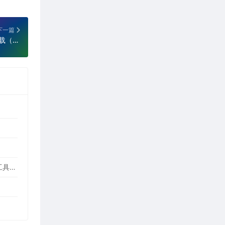
下一篇
JetBrains Aqua 2024.3.2 最新破解版下载（自动化测试开发工具）
WinASAR文件管理工具 2.1.0 正式版（高仿WinRAR，最好用的Electron ASAR文件打包/解包工具、压缩/解压工具）