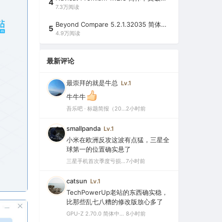
4
7.3万阅读
Beyond Compare 5.2.1.32035 简体中文注册版（超强文件/夹比较工具）
5
4.9万阅读
最新评论
最崇拜的就是牛总
Lv.1
牛牛牛
吾乐吧 · 标题简报（2026-08-08）
2小时前
smallpanda
Lv.1
小米在欧洲反攻这波有点猛，三星全
球第一的位置确实悬了
三星手机首次季度亏损，中国市场仅剩0.1%份额背后的三大败因
7小时前
catsun
Lv.1
TechPowerUp老站的东西确实稳，
比那些乱七八糟的修改版放心多了
GPU-Z 2.70.0 简体中文汉化版（显卡测试专业的软件）
8小时前