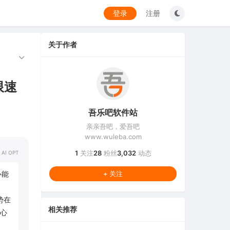
登录
注册
关于作者
限速
吾乐吧软件站
亲亲吾吧，爱吾吧
www.wuleba.com
1
关注
28
粉丝
3,032
动态
 AI OPT
心能
+ 关注
势在
相关推荐
心