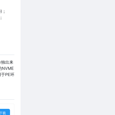
；
0)；
)；
单独出来
NVME
于PE环
下载