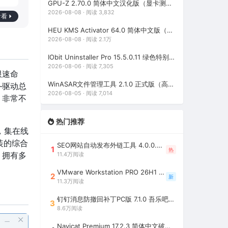
GPU-Z 2.70.0 简体中文汉化版（显卡测试专业的软件）
2026-08-08 · 阅读 3,832
看看
HEU KMS Activator 64.0 简体中文版（支持激活最新版Windows/Office离线永久激活）
2026-08-08 · 阅读 2.1万
IObit Uninstaller Pro 15.5.0.11 绿色特别版（强大的软件卸载工具）
2026-08-06 · 阅读 7,305
限速命
WinASAR文件管理工具 2.1.0 正式版（高仿WinRAR，最好用的Electron ASAR文件打包/解包工具、压缩/解压工具）
—驱动总
2026-08-05 · 阅读 7,014
，非常不
热门推荐
，集在线
装的综合
SEO网站自动发布外链工具 4.0.0.0 吾乐吧优化版（智能代理狂刷外链）
1
热
，拥有多
11.4万阅读
VMware Workstation PRO 26H1 中文精简安装注册版 / 完整版（最好用的虚拟机软件）
2
新
11.3万阅读
钉钉消息防撤回补丁PC版 7.1.0 吾乐吧优化版（支持消息防撤回+钉钉多开+支持消息永不已读+去除钉钉水印）
3
8.6万阅读
Navicat Premium 17.2.3 简体中文破解版（多重数据库管理工具）