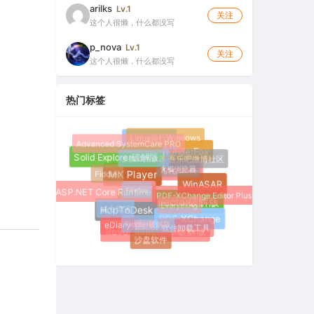
arilks
Lv.1
关注
这个人很懒，什么都没写
p_nova
Lv.1
关注
这个人很懒，什么都没写
热门标签
Linux运行Windows
Advanced SystemCare PRO
水狐浏览器
多媒体播放器
WonderFox
吾乐吧微博社区
Solid Explorer破解版
火狐浏览器
Fiddler
系统优化工具
MX Player
Firefox
WinASAR
PDF-XChange Editor Plus
ASP.NET Core Runtime
Everything
威力导演
PhotoDirector破解版
HopToDesk
Fiddler破解版
PDF-XChange
软件卸载工具
eDiary
Revo Uninstaller破解版
沙盘软件