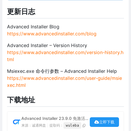
更新日志
Advanced Installer Blog
https://www.advancedinstaller.com/blog
Advanced Installer – Version History
https://www.advancedinstaller.com/version-history.h
tml
Msiexec.exe 命令行参数 – Advanced Installer Help
https://www.advancedinstaller.com/user-guide/msie
xec.html
下载地址
Advanced Installer 23.9.0 免激活绿色便携版（安装包制作工具）下载
立即下载
来源：诚通网盘
|
提取码：
wuleba