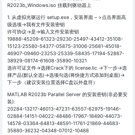
R2023b_Windows.iso 挂载到驱动器上
1. 从虚拟光驱运行 setup.exe，安装界面 – >点击界面高
级选项->我有文件安装密钥
许可协议->是->输入文件安装密钥
19888-45209-61323-29230-25497-43412-35108-
15123-25580-54377-05875-31006-25681-45018-
46907-09460-23253-25339-58435-17194-52867-
38929-08174-61608-35890-10321
选许可证文件->选择Crack下的 license.lic ->下一步->选
择产品(默认全选)->选项勾选(将快捷方式添加到桌面)->
下一步（建议安装位置选择C盘以外盘符）
MATLAB R2023b Parallel Server 的安装密钥(非必要安
装):
20284-13217-46013-47231-63557-62975-19146-
02884-14151-04022-48486-17967-18490-44073-
14578-03364-64813-48591-11761-21869-44683-
35880-36232-04348-07012-10488