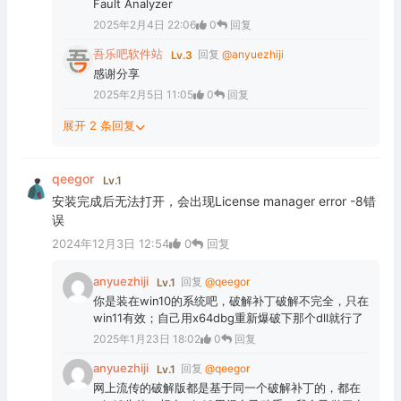
Fault Analyzer
2025年2月4日 22:06
0
回复
吾乐吧软件站
回复
@anyuezhiji
Lv.3
感谢分享
2025年2月5日 11:05
0
回复
展开 2 条回复
qeegor
Lv.1
安装完成后无法打开，会出现License manager error -8错
误
2024年12月3日 12:54
0
回复
anyuezhiji
回复
@qeegor
Lv.1
你是装在win10的系统吧，破解补丁破解不完全，只在
win11有效；自己用x64dbg重新爆破下那个dll就行了
2025年1月23日 18:02
0
回复
anyuezhiji
回复
@qeegor
Lv.1
网上流传的破解版都是基于同一个破解补丁的，都在