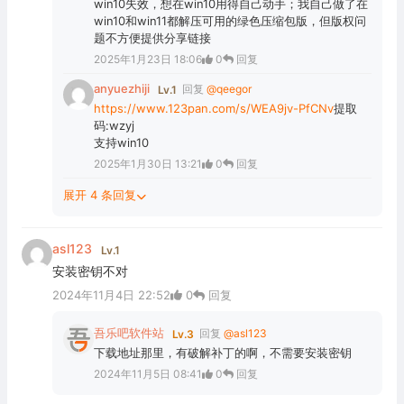
win10失效，想在win10用得自己动手；我自己做了在
win10和win11都解压可用的绿色压缩包版，但版权问
题不方便提供分享链接
2025年1月23日 18:06
0
回复
anyuezhiji
回复
@qeegor
Lv.1
https://www.123pan.com/s/WEA9jv-PfCNv
提取
码:wzyj
支持win10
2025年1月30日 13:21
0
回复
展开 4 条回复
asl123
Lv.1
安装密钥不对
2024年11月4日 22:52
0
回复
吾乐吧软件站
回复
@asl123
Lv.3
下载地址那里，有破解补丁的啊，不需要安装密钥
2024年11月5日 08:41
0
回复