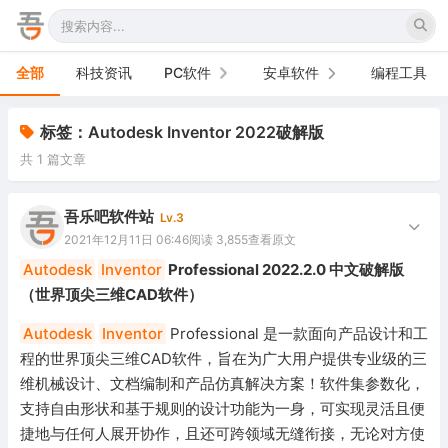
全部
科技资讯
PC软件
安卓软件
编程工具
办公软件
手机软件
标签：Autodesk Inventor 2022破解版
共 1 篇文章
网络软件
电视软件
图形图像
车机软件
吾乐吧软件站
Lv.3
2021年12月11日 06:46
阅读 3,855
查看原文
音频视频
Autodesk
Inventor
Professional 2022.2.0 中文破解版
（世界顶尖三维CAD软件）
游戏娱乐
Autodesk
Inventor
Professional 是一款面向产品设计和工
安全防御
程的世界顶尖三维CAD软件，旨在为广大用户提供专业级的三
维机械设计、文档编制和产品仿真解决方案！软件集参数化，
系统下载
支持自由形状和基于规则的设计功能为一身，可实现灵活且便
系统工具
捷地与任何人展开协作，且还可跨领域无缝衔接，无论对方使