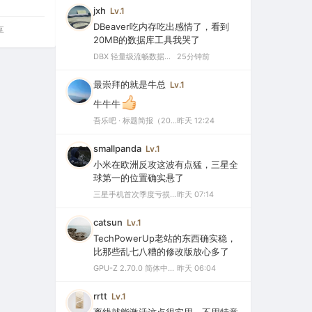
jxh
Lv.1
DBeaver吃内存吃出感情了，看到
享
20MB的数据库工具我哭了
DBX 轻量级流畅数据库工具 v0.5.71 最新版（20MB 驾驭 60+ 数据库，内置 AI 助手，Navicat、DBeaver最佳替代品）
25分钟前
最崇拜的就是牛总
Lv.1
牛牛牛
吾乐吧 · 标题简报（2026-08-08）
昨天 12:24
smallpanda
Lv.1
小米在欧洲反攻这波有点猛，三星全
球第一的位置确实悬了
三星手机首次季度亏损，中国市场仅剩0.1%份额背后的三大败因
昨天 07:14
catsun
Lv.1
TechPowerUp老站的东西确实稳，
比那些乱七八糟的修改版放心多了
GPU-Z 2.70.0 简体中文汉化版（显卡测试专业的软件）
昨天 06:04
rrtt
Lv.1