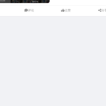
评论
点赞
分