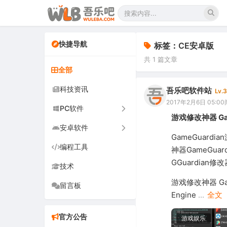
快捷导航
标签：CE安卓版
共 1 篇文章
全部
科技资讯
吾乐吧软件站
Lv.3
2017年2月6日 05:00
PC软件
游戏修改神器 Gam
安卓软件
办公软件
GameGuar
编程工具
网络软件
手机软件
神器GameGu
GGuardian
技术
图形图像
电视软件
游戏修改神器 Gam
留言板
音频视频
车机软件
Engine
...
全文
游戏娱乐
官方公告
游戏娱乐
安全防御