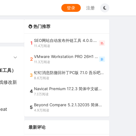
登录
注册
热门推荐
SEO网站自动发布外链工具 4.0.0.0 吾乐吧优化版（智能代理狂刷外链）
1
热
11.4万阅读
VMware Workstation PRO 26H1 中文精简安装注册版 / 完整版（最好用的虚拟机软件）
2
新
11.3万阅读
CE工具）
钉钉消息防撤回补丁PC版 7.1.0 吾乐吧优化版（支持消息防撤回+钉钉多开+支持消息永不已读+去除钉钉水印）
3
8.6万阅读
游戏修改新
Navicat Premium 17.2.3 简体中文破解版（多重数据库管理工具）
4
7.3万阅读
Beyond Compare 5.2.1.32035 简体中文注册版（超强文件/夹比较工具）
5
eat
4.9万阅读
最新评论