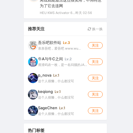
离线就能激活这点很实用，不用特意
为了它去连网
HEU KMS Activator 64.0 简体中文版（支持激活最新版Windows/Office离线永久激活）
昨天 02:56
推荐关注
换一换
吾乐吧软件站
Lv.3
关注
亲亲吾吧，爱吾吧 www.wu…
牛A与牛C之间
Lv.2
关注
渣渣码农一枚，是一名闷骚的JA…
p_nova
Lv.1
关注
这个人很懒，什么都没写
keqiong
Lv.1
关注
这个人很懒，什么都没写
SageChen
Lv.1
关注
这个人很懒，什么都没写
热门标签