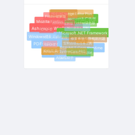
PDF-XChange Editor Plus
数据恢复软件
Fiddler破解版
Speedtest去广告版
Mozilla Firefox
WinRAR破解版
Fiddler绿色版
.NET桌面运行时
哔哩哔哩
CPU-Z
Ashampoo WinOptimizer
Microsoft .NET Framework 9.0
火狐浏览器
Windows优化工具
修复系统引导损坏问题
系统优化工具
定时自动化任务工具
GPU-Z
PDF-XChange Editor
ASP.NET Core Runtime
Advanced SystemCare PRO
抓包工具
PowerDirector
强大的网络调试抓包工具
AI编程助手