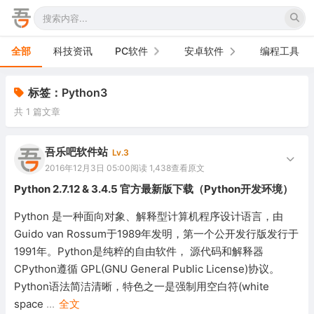
全部
科技资讯
PC软件
安卓软件
编程工具
办公软件
手机软件
标签：Python3
共 1 篇文章
网络软件
电视软件
图形图像
车机软件
吾乐吧软件站
Lv.3
2016年12月3日 05:00
阅读 1,438
查看原文
音频视频
Python 2.7.12 & 3.4.5 官方最新版下载（Python开发环境）
游戏娱乐
Python 是一种面向对象、解释型计算机程序设计语言，由
Guido van Rossum于1989年发明，第一个公开发行版发行于
安全防御
1991年。Python是纯粹的自由软件， 源代码和解释器
CPython遵循 GPL(GNU General Public License)协议。
系统下载
Python语法简洁清晰，特色之一是强制用空白符(white
系统工具
space
...
全文