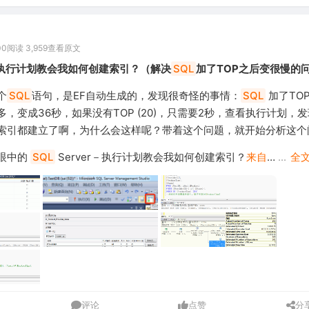
00
阅读 3,959
查看原文
r：执行计划教会我如何创建索引？（解决
SQL
加了TOP之后变很慢的
个
SQL
语句，是EF自动生成的，发现很奇怪的事情：
SQL
加了TOP 
，变成36秒，如果没有TOP (20)，只需要2秒，查看执行计划，
索引都建立了啊，为什么会这样呢？带着这个问题，就开始分析这个
眼中的
SQL
Server－执行计划教会我如何创建索引？
来自
…
...
全
评论
点赞
分