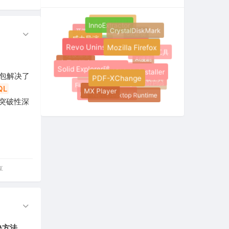
威力导演破解版
InnoExtractor
开源软件
CrystalDiskMark
OK影视
DesktopOK
威力导演
Microsoft .NET Framework 9.0
Revo Uninstaller破解版
Mozilla Firefox
系统优化工具
垃圾清理
AI漫剧
电子日记本
Advanced SystemCare PRO
Solid Explorer破解版
沙盘软件
IObit Uninstaller
服务包解决了
软件卸载工具
PDF-XChange
PDF-XChange Editor Plus
Firefox
QL
MX Player
PhotoDirector绿色版
.NET Desktop Runtime
有突破性深
享
决方法