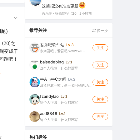
这简报没有准点更新
吾乐吧 · 标题简报（2026-08-06）
2小时前
推荐关注
换一换
问题）
(20)之
吾乐吧软件站
Lv.3
关注
发现变成了
亲亲吾吧，爱吾吧 www.wu…
问题吧！
baisedebing
Lv.1
关注
这个人很懒，什么都没写
文
牛A与牛C之间
Lv.2
关注
渣渣码农一枚，是一名闷骚的JA…
fzandylao
Lv.1
关注
这个人很懒，什么都没写
asd8848
Lv.1
关注
这个人很懒，什么都没写
热门标签
享