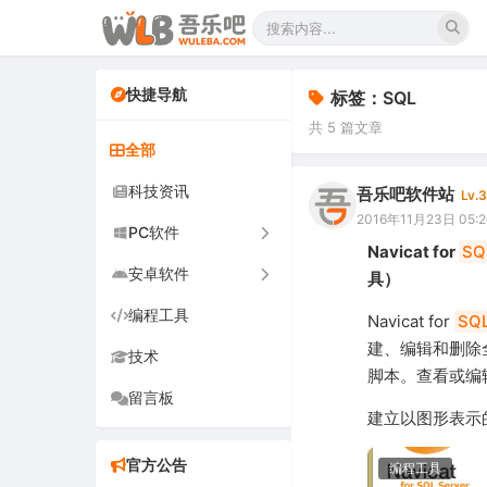
快捷导航
标签：SQL
共 5 篇文章
全部
科技资讯
吾乐吧软件站
Lv.3
2016年11月23日 05:2
PC软件
Navicat for
SQ
安卓软件
办公软件
具）
编程工具
网络软件
手机软件
Navicat for
SQ
建、编辑和删除
技术
图形图像
电视软件
脚本。查看或编辑
留言板
音频视频
车机软件
建立以图形表示的
游戏娱乐
官方公告
编程工具
安全防御