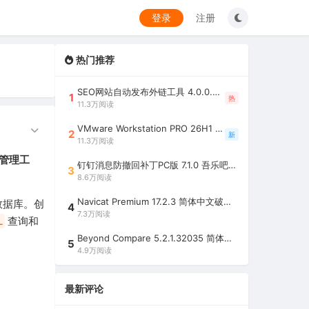
登录
注册
热门推荐
SEO网站自动发布外链工具 4.0.0.0 吾乐吧优化版（智能代理狂刷外链）
1
热
11.3万阅读
VMware Workstation PRO 26H1 中文精简安装注册版 / 完整版（最好用的虚拟机软件）
2
新
11.3万阅读
库管理工
钉钉消息防撤回补丁PC版 7.1.0 吾乐吧优化版（支持消息防撤回+钉钉多开+支持消息永不已读+去除钉钉水印）
3
8.6万阅读
Navicat Premium 17.2.3 简体中文破解版（多重数据库管理工具）
数据库。创
4
7.3万阅读
L
查询和
Beyond Compare 5.2.1.32035 简体中文注册版（超强文件/夹比较工具）
5
4.9万阅读
最新评论