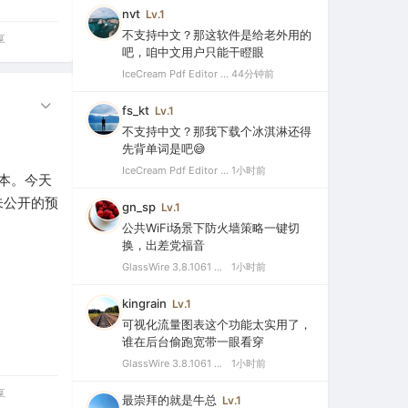
nvt
Lv.1
不支持中文？那这软件是给老外用的
享
吧，咱中文用户只能干瞪眼
IceCream Pdf Editor Pro 3.32 破解便携版（冰淇淋PDF编辑器）
44分钟前
fs_kt
Lv.1
不支持中文？那我下载个冰淇淋还得
先背单词是吧😅
IceCream Pdf Editor Pro 3.32 破解便携版（冰淇淋PDF编辑器）
1小时前
版本。今天
未公开的预
gn_sp
Lv.1
公共WiFi场景下防火墙策略一键切
换，出差党福音
GlassWire 3.8.1061 中文特别版（可视化网络监控与个人防火墙）
1小时前
kingrain
Lv.1
可视化流量图表这个功能太实用了，
谁在后台偷跑宽带一眼看穿
GlassWire 3.8.1061 中文特别版（可视化网络监控与个人防火墙）
1小时前
享
最崇拜的就是牛总
Lv.1