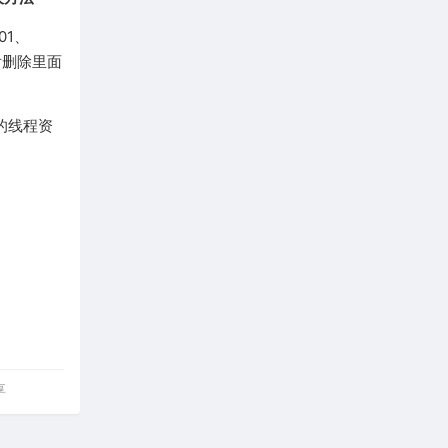
01、
然后删除里面
要的线程资
享