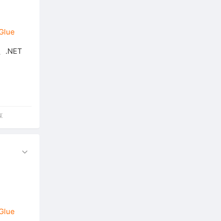
Glue
、.NET
享
Glue