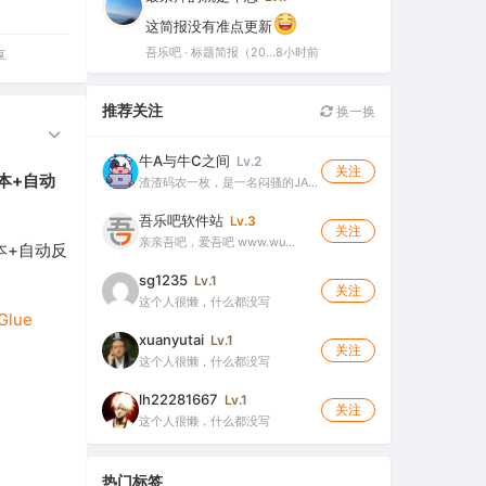
这简报没有准点更新
吾乐吧 · 标题简报（2026-08-06）
8小时前
享
推荐关注
换一换
牛A与牛C之间
Lv.2
关注
脚本+自动
渣渣码农一枚，是一名闷骚的JA…
吾乐吧软件站
Lv.3
关注
亲亲吾吧，爱吾吧 www.wu…
脚本+自动反
sg1235
Lv.1
关注
这个人很懒，什么都没写
Glue
xuanyutai
Lv.1
关注
这个人很懒，什么都没写
lh22281667
Lv.1
关注
这个人很懒，什么都没写
热门标签