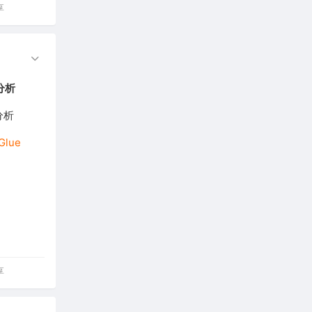
享
法分析
分析
Glue
享