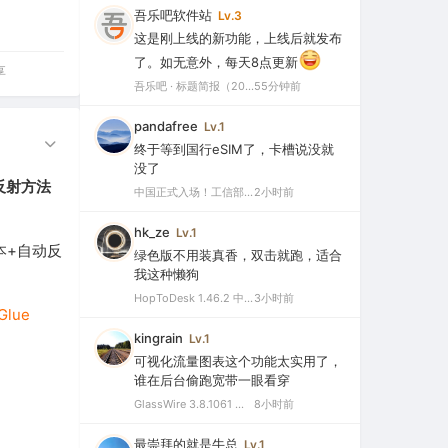
吾乐吧软件站
Lv.3
这是刚上线的新功能，上线后就发布
了。如无意外，每天8点更新
享
吾乐吧 · 标题简报（2026-08-06）
55分钟前
pandafree
Lv.1
终于等到国行eSIM了，卡槽说没就
没了
与反射方法
中国正式入场！工信部批复eSIM手机商用试验，2026或成爆发元年
2小时前
hk_ze
Lv.1
脚本+自动反
绿色版不用装真香，双击就跑，适合
我这种懒狗
HopToDesk 1.46.2 中文绿色版（免费远程协助工具）
3小时前
Glue
kingrain
Lv.1
可视化流量图表这个功能太实用了，
谁在后台偷跑宽带一眼看穿
GlassWire 3.8.1061 中文特别版（可视化网络监控与个人防火墙）
8小时前
最崇拜的就是牛总
Lv.1