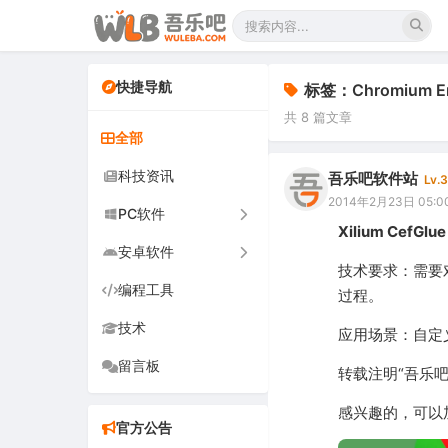
快捷导航
标签：Chromium Em
共 8 篇文章
全部
科技资讯
吾乐吧软件站
Lv.3
2014年2月23日 05:0
PC软件
Xilium Cef
安卓软件
办公软件
技术要求：需要
编程工具
网络软件
手机软件
过程。
技术
图形图像
电视软件
应用场景：自定
留言板
音频视频
车机软件
转载注明“吾乐
游戏娱乐
感兴趣的，可以加入
官方公告
安全防御