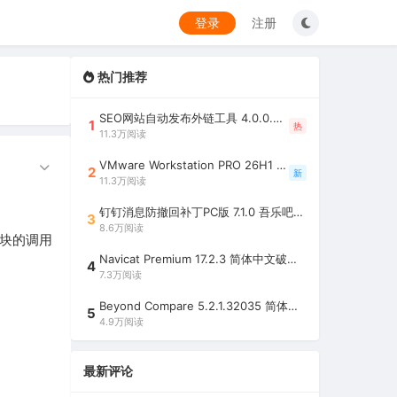
登录
注册
热门推荐
SEO网站自动发布外链工具 4.0.0.0 吾乐吧优化版（智能代理狂刷外链）
1
热
11.3万阅读
VMware Workstation PRO 26H1 中文精简安装注册版 / 完整版（最好用的虚拟机软件）
2
新
11.3万阅读
钉钉消息防撤回补丁PC版 7.1.0 吾乐吧优化版（支持消息防撤回+钉钉多开+支持消息永不已读+去除钉钉水印）
3
8.6万阅读
模块的调用
Navicat Premium 17.2.3 简体中文破解版（多重数据库管理工具）
4
7.3万阅读
！
Beyond Compare 5.2.1.32035 简体中文注册版（超强文件/夹比较工具）
5
4.9万阅读
最新评论