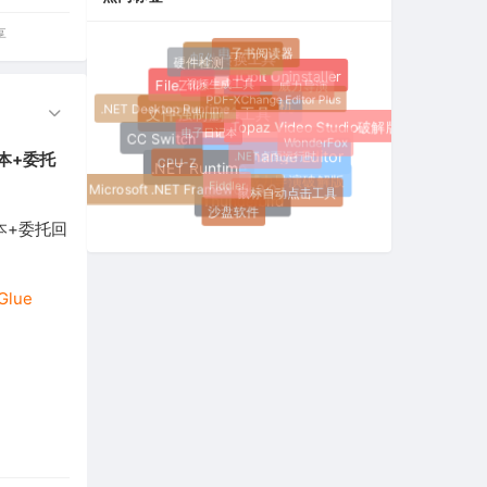
享
电子书阅读器
硬件检测
邮件转换工具
视频生成工具
IObit Uninstaller
威力导演
FileZilla
PDF-XChange Editor Plus
.NET Desktop Runtime
红米手机
文件强制删除工具
电子日记本
Topaz Video Studio破解版
WonderFox
CC Switch
.NET桌面运行时
脚本+委托
CPU-Z
PDF-XChange Editor
.NET Runtime
Fiddler
威力导演破解版
鼠标自动点击工具
Microsoft .NET Framework 9.0
Thunderbird
沙盘软件
脚本+委托回
Glue