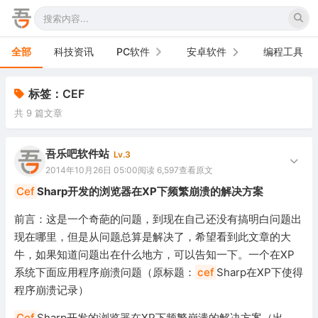
全部
科技资讯
PC软件
安卓软件
编程工具
办公软件
手机软件
标签：CEF
共 9 篇文章
网络软件
电视软件
图形图像
车机软件
吾乐吧软件站
Lv.3
2014年10月26日 05:00
阅读 6,597
查看原文
音频视频
Cef
Sharp开发的浏览器在XP下频繁崩溃的解决方案
游戏娱乐
前言：这是一个奇葩的问题，到现在自己还没有搞明白问题出
现在哪里，但是从问题总算是解决了，希望看到此文章的大
安全防御
牛，如果知道问题出在什么地方，可以告知一下。一个在XP
系统下面应用程序崩溃问题（原标题：
cef
Sharp在XP下使得
系统下载
程序崩溃记录）
系统工具
Cef
Sharp开发的浏览器在XP下频繁崩溃的解决方案（出