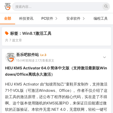
全部
科技资讯
PC软件
安卓软件
编程工具
办公软件
手机软件
标签：Win8.1激活工具
共 7 篇文章
网络软件
电视软件
图形图像
车机软件
吾乐吧软件站
Lv.3
15小时前
阅读 2.1万
查看原文
音频视频
HEU KMS Activator 64.0 简体中文版（支持激活最新版Win
dows/Office离线永久激活）
游戏娱乐
HEU KMS Activator 由“知彼而知己”童鞋开发制作，支持激活
安全防御
71个VOL版（可激活Windows、Office）。作者不仅介绍了这
款工具的激活原理，还公布了程序的核心代码，实在是了不得
系统下载
啊。这个版本使用随机的KMS拓展PID，来保证日后能通过微
系统工具
软的正版验证。本软件无需.NET 4.0，无需联网，轻松一键可