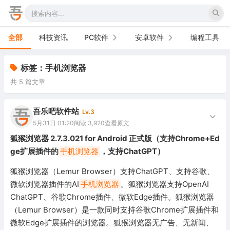
全部
科技资讯
PC软件
安卓软件
编程工具
办公软件
手机软件
标签：手机浏览器
共 5 篇文章
网络软件
电视软件
图形图像
车机软件
吾乐吧软件站
Lv.3
5月31日 01:20
阅读 3,920
查看原文
音频视频
狐猴浏览器 2.7.3.021 for Android 正式版（支持Chrome+Ed
ge扩展插件的
手机浏览器
，支持ChatGPT）
游戏娱乐
狐猴浏览器（Lemur Browser）支持ChatGPT、支持谷歌、
安全防御
微软浏览器插件的AI
手机浏览器
。狐猴浏览器支持OpenAI
ChatGPT、谷歌Chrome插件、微软Edge插件。狐猴浏览器
系统下载
（Lemur Browser）是一款同时支持谷歌Chrome扩展插件和
系统工具
微软Edge扩展插件的浏览器。狐猴浏览器无广告、无新闻、