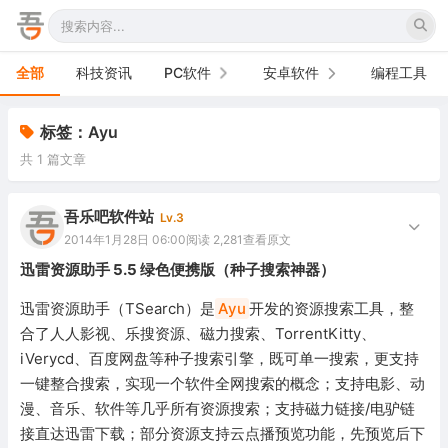
全部
科技资讯
PC软件
安卓软件
编程工具
办公软件
手机软件
标签：Ayu
共 1 篇文章
网络软件
电视软件
图形图像
车机软件
吾乐吧软件站
Lv.3
2014年1月28日 06:00
阅读 2,281
查看原文
音频视频
迅雷资源助手 5.5 绿色便携版（种子搜索神器）
游戏娱乐
迅雷资源助手（TSearch）是
Ayu
开发的资源搜索工具，整
合了人人影视、乐搜资源、磁力搜索、TorrentKitty、
安全防御
iVerycd、百度网盘等种子搜索引擎，既可单一搜索，更支持
一键整合搜索，实现一个软件全网搜索的概念；支持电影、动
系统下载
漫、音乐、软件等几乎所有资源搜索；支持磁力链接/电驴链
系统工具
接直达迅雷下载；部分资源支持云点播预览功能，先预览后下