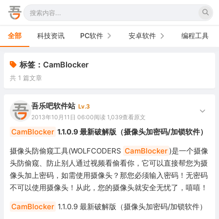
全部
科技资讯
PC软件
安卓软件
编程工具
办公软件
手机软件
标签：CamBlocker
共 1 篇文章
网络软件
电视软件
图形图像
车机软件
吾乐吧软件站
Lv.3
2013年10月11日 06:00
阅读 1,039
查看原文
音频视频
CamBlocker
1.1.0.9 最新破解版（摄像头加密码/加锁软件）
游戏娱乐
摄像头防偷窥工具(WOLFCODERS
CamBlocker
)是一个摄像
头防偷窥、防止别人通过视频看偷看你，它可以直接帮您为摄
安全防御
像头加上密码，如需使用摄像头？那您必须输入密码！无密码
不可以使用摄像头！从此，您的摄像头就安全无忧了，嘻嘻！
系统下载
CamBlocker
1.1.0.9 最新破解版（摄像头加密码/加锁软件）
系统工具