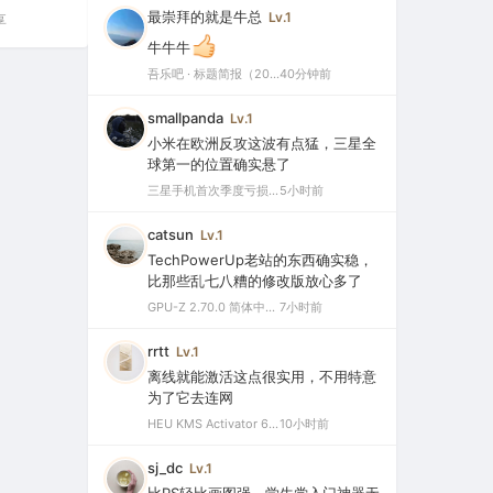
最崇拜的就是牛总
Lv.1
享
牛牛牛
吾乐吧 · 标题简报（2026-08-08）
40分钟前
smallpanda
Lv.1
小米在欧洲反攻这波有点猛，三星全
球第一的位置确实悬了
三星手机首次季度亏损，中国市场仅剩0.1%份额背后的三大败因
5小时前
catsun
Lv.1
TechPowerUp老站的东西确实稳，
比那些乱七八糟的修改版放心多了
GPU-Z 2.70.0 简体中文汉化版（显卡测试专业的软件）
7小时前
rrtt
Lv.1
离线就能激活这点很实用，不用特意
为了它去连网
HEU KMS Activator 64.0 简体中文版（支持激活最新版Windows/Office离线永久激活）
10小时前
sj_dc
Lv.1