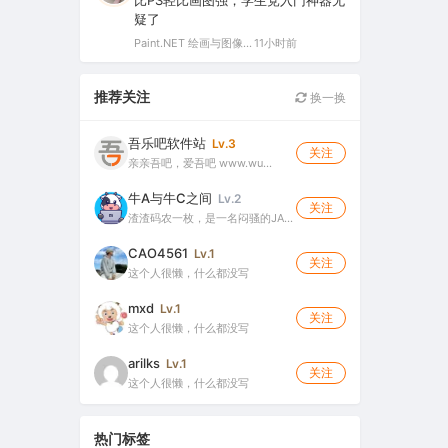
比PS轻比画图强，学生党入门神器无
疑了
Paint.NET 绘画与图像处理软件 v5.1.12 官方版（Windows 免费开源图像编辑工具）
11小时前
推荐关注
换一换
吾乐吧软件站
Lv.3
关注
亲亲吾吧，爱吾吧 www.wu…
牛A与牛C之间
Lv.2
关注
渣渣码农一枚，是一名闷骚的JA…
CAO4561
Lv.1
关注
这个人很懒，什么都没写
mxd
Lv.1
关注
这个人很懒，什么都没写
arilks
Lv.1
关注
这个人很懒，什么都没写
热门标签