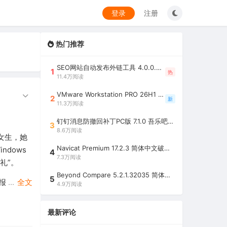
登录
注册
热门推荐
SEO网站自动发布外链工具 4.0.0.0 吾乐吧优化版（智能代理狂刷外链）
1
热
11.4万阅读
VMware Workstation PRO 26H1 中文精简安装注册版 / 完整版（最好用的虚拟机软件）
2
新
11.3万阅读
钉钉消息防撤回补丁PC版 7.1.0 吾乐吧优化版（支持消息防撤回+钉钉多开+支持消息永不已读+去除钉钉水印）
3
8.6万阅读
女生，她
Navicat Premium 17.2.3 简体中文破解版（多重数据库管理工具）
dows
4
7.3万阅读
礼”。
Beyond Compare 5.2.1.32035 简体中文注册版（超强文件/夹比较工具）
5
报
...
全文
4.9万阅读
最新评论