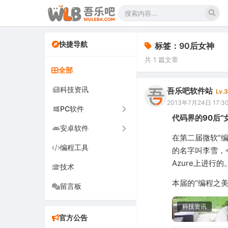
快捷导航
标签：90后女神
共 1 篇文章
全部
科技资讯
吾乐吧软件站
Lv.3
2013年7月24日 17:3
PC软件
代码界的90后“
安卓软件
办公软件
在第二届微软“
编程工具
网络软件
手机软件
的名字叫李雪，今
Azure上进
技术
图形图像
电视软件
本届的“编程之美
留言板
音频视频
车机软件
游戏娱乐
科技资讯
官方公告
安全防御