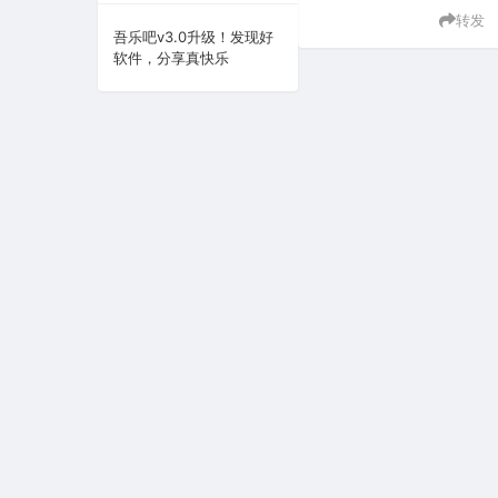
转发
系统下载
吾乐吧v3.0升级！发现好
软件，分享真快乐
系统工具