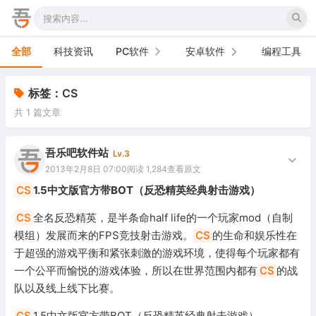
全部
科技资讯
PC软件
安卓软件
编程工具
办公软件
手机软件
标签：CS
共 1 篇文章
网络软件
电视软件
图形图像
车机软件
吾乐吧软件站
Lv.3
2013年2月8日 07:00
阅读 1,284
查看原文
音频视频
CS
1.5中文版官方带BOT（反恐精英经典射击游戏）
游戏娱乐
CS
全名反恐精英，是半条命half life的一个玩家mod（自制
模组）发展而来的FPS竞技射击游戏。
CS
的生命和娱乐性在
安全防御
于超强的游戏平衡和紧张刺激的游戏环境，使得每个玩家都有
一个公平而愉悦的游戏体验，所以在世界范围内都有
CS
的战
系统下载
队以及线上线下比赛。
系统工具
CS
1.5中文版官方带BOT（反恐精英经典射击游戏）