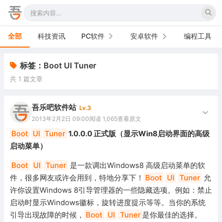
全部
科技资讯
PC软件
安卓软件
编程工具
办公软件
手机软件
标签：Boot UI Tuner
共 1 篇文章
网络软件
电视软件
图形图像
车机软件
吾乐吧软件站
Lv.3
2013年2月2日 09:00
阅读 1,065
查看原文
音频视频
Boot
UI
Tuner
1.0.0.0 正式版（显示Win8启动界面的高级
启动菜单）
游戏娱乐
Boot
UI
Tuner
是一款调出Windows8 高级启动菜单的软
安全防御
件，很多网友或许会用到，特地分享下！
Boot
UI
Tuner
允
许你设置Windows 8引导管理器的一些隐藏选项。例如：禁止
系统下载
启动时显示Windows徽标，旋转进度提示等等。当你的系统
系统工具
引导出现故障的时候，
Boot
UI
Tuner
是你最佳的选择。