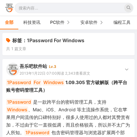
全部
科技资讯
PC软件
安卓软件
编程工具
办公软件
手机软件
标签：1Password For Windows
共 1 篇文章
网络软件
电视软件
图形图像
车机软件
吾乐吧软件站
Lv.3
2013年1月22日 07:00
阅读 2,343
查看原文
音频视频
1Password
For
Windows
1.09.305 官方破解版（跨平台
账号密码管理工具）
游戏娱乐
1Password
是一款跨平台的密码管理工具，支持
安全防御
Windows
、Mac、iOS、Android 等主流操作系统，它在苹
果用户间流传的口碑特别好，很多人使用过的人都对其赞赏有
系统下载
加，不过由于它一直很低调，而且价格较高，所以并不太广为
系统工具
人所知。
1Password
包含密码管理器与浏览器扩展两个部