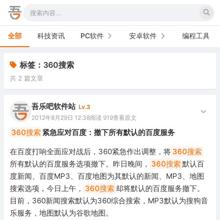
全部
科技资讯
PC软件
安卓软件
编程工具
办公软件
手机软件
标签：360搜索
共 2 篇文章
网络软件
电视软件
图形图像
车机软件
吾乐吧软件站
Lv.3
2012年8月29日 12:38
阅读 919
查看原文
音频视频
360搜索
紧急应对百度：撤下所有默认的百度服务
游戏娱乐
在百度打响全面应对战后，360紧急作出调整，将
360搜索
所有默认的百度服务选项撤下。昨日晚间，
360搜索
默认百
安全防御
度新闻、百度MP3、百度地图为其默认的新闻、MP3、地图
搜索选项，今日上午，
360搜索
却将默认的百度服务撤下。
系统下载
目前，360新闻搜索默认为360综合搜索，MP3默认为搜狗音
系统工具
乐服务，地图默认为谷歌地图。