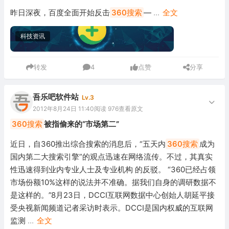
昨日深夜，百度全面开始反击
360搜索
—
...
全文
科技资讯
转发
4
点赞
分享
吾乐吧软件站
Lv.3
2012年8月24日 11:40
阅读 976
查看原文
360搜索
被指偷来的“市场第二”
近日，自360推出综合搜索的消息后，“五天内
360搜索
成为
国内第二大搜索引擎”的观点迅速在网络流传。不过，其真实
性迅速得到业内专业人士及专业机构 的反驳。 “360已经占领
市场份额10%这样的说法并不准确。据我们自身的调研数据不
是这样的。”8月23日，DCCI互联网数据中心创始人胡延平接
受央视新闻频道记者采访时表示。DCCI是国内权威的互联网
监测
...
全文