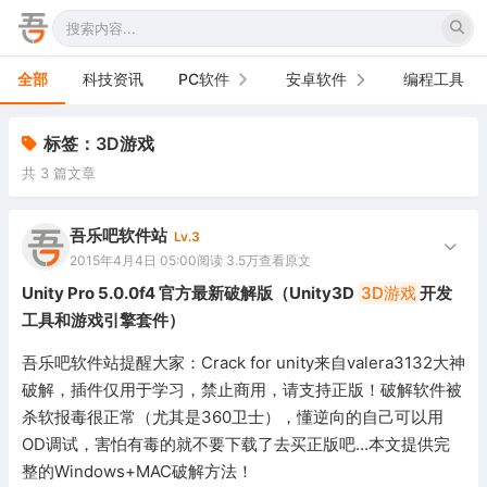
全部
科技资讯
PC软件
安卓软件
编程工具
办公软件
手机软件
标签：3D游戏
共 3 篇文章
网络软件
电视软件
图形图像
车机软件
吾乐吧软件站
Lv.3
2015年4月4日 05:00
阅读 3.5万
查看原文
音频视频
Unity Pro 5.0.0f4 官方最新破解版（Unity3D
3D游戏
开发
工具和游戏引擎套件）
游戏娱乐
吾乐吧软件站提醒大家：Crack for unity来自valera3132大神
安全防御
破解，插件仅用于学习，禁止商用，请支持正版！破解软件被
杀软报毒很正常（尤其是360卫士），懂逆向的自己可以用
系统下载
OD调试，害怕有毒的就不要下载了去买正版吧...本文提供完
系统工具
整的Windows+MAC破解方法！