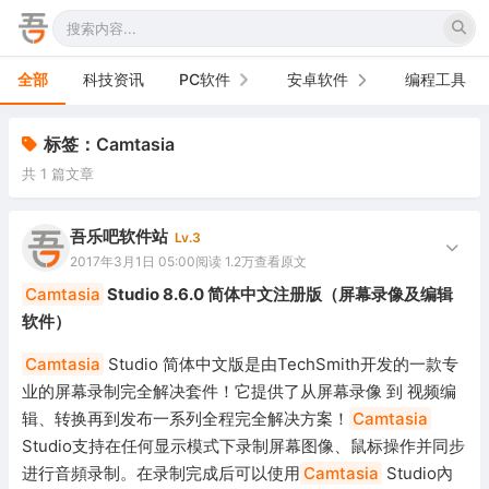
全部
科技资讯
PC软件
安卓软件
编程工具
办公软件
手机软件
标签：Camtasia
共 1 篇文章
网络软件
电视软件
图形图像
车机软件
吾乐吧软件站
Lv.3
2017年3月1日 05:00
阅读 1.2万
查看原文
音频视频
Camtasia
Studio 8.6.0 简体中文注册版（屏幕录像及编辑
软件）
游戏娱乐
Camtasia
Studio 简体中文版是由TechSmith开发的一款专
安全防御
业的屏幕录制完全解决套件！它提供了从屏幕录像 到 视频编
辑、转换再到发布一系列全程完全解决方案！
Camtasia
系统下载
Studio支持在任何显示模式下录制屏幕图像、鼠标操作并同步
系统工具
进行音頻录制。在录制完成后可以使用
Camtasia
Studio內