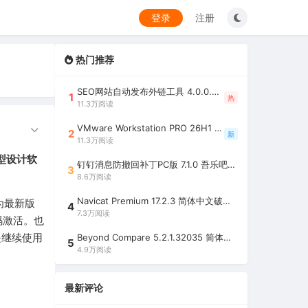
登录
注册
热门推荐
SEO网站自动发布外链工具 4.0.0.0 吾乐吧优化版（智能代理狂刷外链）
1
热
11.3万阅读
VMware Workstation PRO 26H1 中文精简安装注册版 / 完整版（最好用的虚拟机软件）
2
新
11.3万阅读
原型设计软
钉钉消息防撤回补丁PC版 7.1.0 吾乐吧优化版（支持消息防撤回+钉钉多开+支持消息永不已读+去除钉钉水印）
3
8.6万阅读
Navicat Premium 17.2.3 简体中文破解版（多重数据库管理工具）
为最新版
4
7.3万阅读
册码激活。也
是继续使用
Beyond Compare 5.2.1.32035 简体中文注册版（超强文件/夹比较工具）
5
4.9万阅读
最新评论