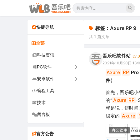
快捷导航
标签：Axure RP 9
共 1 篇文章
全部
科技资讯
吾乐吧软件站
Lv.3
2021年10月20日 13:
PC软件
Axure
RP
Pro
安卓软件
办公软件
件）
编程工具
网络软件
手机软件
首先，吾乐吧小
的“
Axure
RP
-
技术
图形图像
电视软件
就是说，短时间
留言板
音频视频
车机软件
稳定的
Axure
游戏娱乐
办公软件
官方公告
安全防御