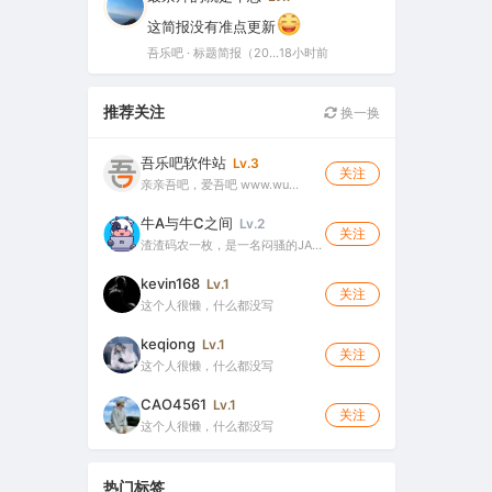
这简报没有准点更新
吾乐吧 · 标题简报（2026-08-06）
18小时前
推荐关注
换一换
吾乐吧软件站
Lv.3
关注
亲亲吾吧，爱吾吧 www.wu…
牛A与牛C之间
Lv.2
关注
渣渣码农一枚，是一名闷骚的JA…
kevin168
Lv.1
关注
这个人很懒，什么都没写
keqiong
Lv.1
关注
这个人很懒，什么都没写
CAO4561
Lv.1
关注
这个人很懒，什么都没写
热门标签