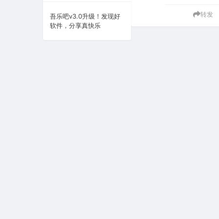
转发
系统下载
吾乐吧v3.0升级！发现好
软件，分享真快乐
系统工具