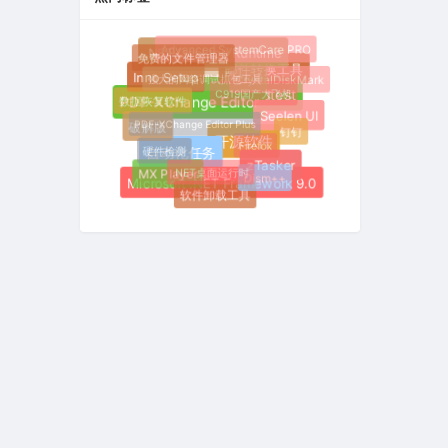
Advanced SystemCare PRO
.NET Desktop Runtime
免费的文件管理器
邮件转换工具
强大的网络调试抓包工具
Inno Setup
CrystalDiskMark
C919国产大飞机
Ookla Speedtest
数据恢复软件
PDF-XChange Editor
Seelen UI
PDF-XChange Editor Plus
破解版
钉钉
Firefox
开源软件
硬件检测
自动化任务
zTasker
.NET桌面运行时
MX Player
Dism++
Microsoft .NET Framework 9.0
软件卸载工具