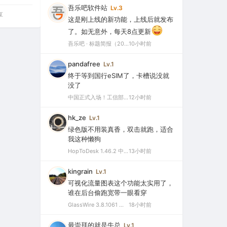
吾乐吧软件站
Lv.3
享
这是刚上线的新功能，上线后就发布
了。如无意外，每天8点更新
吾乐吧 · 标题简报（2026-08-06）
10小时前
pandafree
Lv.1
终于等到国行eSIM了，卡槽说没就
没了
中国正式入场！工信部批复eSIM手机商用试验，2026或成爆发元年
12小时前
hk_ze
Lv.1
绿色版不用装真香，双击就跑，适合
我这种懒狗
HopToDesk 1.46.2 中文绿色版（免费远程协助工具）
13小时前
kingrain
Lv.1
可视化流量图表这个功能太实用了，
谁在后台偷跑宽带一眼看穿
GlassWire 3.8.1061 中文特别版（可视化网络监控与个人防火墙）
18小时前
最崇拜的就是牛总
Lv.1