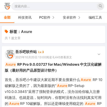
全部
科技资讯
PC软件
安卓软件
编程工具
办公软件
手机软件
标签：Axure
共 1 篇文章
网络软件
电视软件
图形图像
车机软件
吾乐吧软件站
Lv.3
2021年10月20日 13:00
阅读 6,445
查看原文
音频视频
Axure
RP Pro 9.0.03727 for Mac/Windows 中文汉化破解
版（最好用的产品原型设计软件）
游戏娱乐
首先，吾乐吧小牛建议大家近期不要去搜索什么
Axure
RP 10
安全防御
破解版之类的了，因为最新版的“
Axure
RP-Setup
v10.0.0.3845”采用了强制登录的模式，没办法给你输入注册
系统下载
码激活。也就是说，短时间内，你暂时没有办法找到真实可用
系统工具
的
Axure
RP 10破解版。所以还是继续使用稳定的
Axure
RP