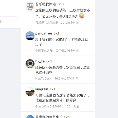
吾乐吧软件站
Lv.3
这是刚上线的新功能，上线后就发布
了。如无意外，每天8点更新
享
吾乐吧 · 标题简报（2026-08-06）
15小时前
pandafree
Lv.1
终于等到国行eSIM了，卡槽说没就
没了
中国正式入场！工信部批复eSIM手机商用试验，2026或成爆发元年
16小时前
hk_ze
Lv.1
绿色版不用装真香，双击就跑，适合
我这种懒狗
HopToDesk 1.46.2 中文绿色版（免费远程协助工具）
17小时前
kingrain
Lv.1
可视化流量图表这个功能太实用了，
谁在后台偷跑宽带一眼看穿
GlassWire 3.8.1061 中文特别版（可视化网络监控与个人防火墙）
22小时前
最崇拜的就是牛总
Lv.1