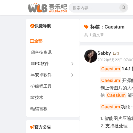
快捷导航
标签：Caesium
共 1 篇文章
全部
科技资讯
Sabby
Lv.1
2012年5月22日 07:0
PC软件
Caesium
1.4
安卓软件
办公软件
Caesium
开源
编程工具
网络软件
手机软件
制上传图片的大
信
Caesium
能
技术
图形图像
电视软件
Caesium
功能
留言板
音频视频
车机软件
1. 智能图片压
游戏娱乐
2. 支持批处理
..
官方公告
安全防御