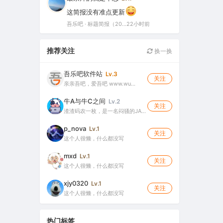
这简报没有准点更新
吾乐吧 · 标题简报（2026-08-06）
22小时前
推荐关注
换一换
吾乐吧软件站
Lv.3
关注
亲亲吾吧，爱吾吧 www.wu…
牛A与牛C之间
Lv.2
关注
渣渣码农一枚，是一名闷骚的JA…
p_nova
Lv.1
关注
这个人很懒，什么都没写
mxd
Lv.1
关注
这个人很懒，什么都没写
xjy0320
Lv.1
关注
这个人很懒，什么都没写
热门标签