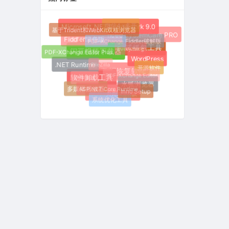
微信4.x多开
Microsoft .NET Framework 9.0
基于Trident和WebKit双核浏览器
Advanced SystemCare PRO
PDF-XChange
Fiddler绿色版
Fiddler破解版
Everything
强大的网络调试抓包工具
PDF-XChange Editor Plus
闪豆视频下载器
WordPress
FileZilla
.NET Runtime
开源软件
数据恢复软件
PDF-XChange Editor
硬件测试
软件卸载工具
水狐浏览器
ASP.NET Core Runtime
多媒体播放器
Inno Setup
威力导演破解版
系统优化工具