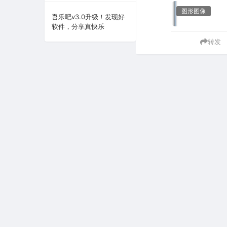
图形图像
系统下载
吾乐吧v3.0升级！发现好
软件，分享真快乐
系统工具
转发