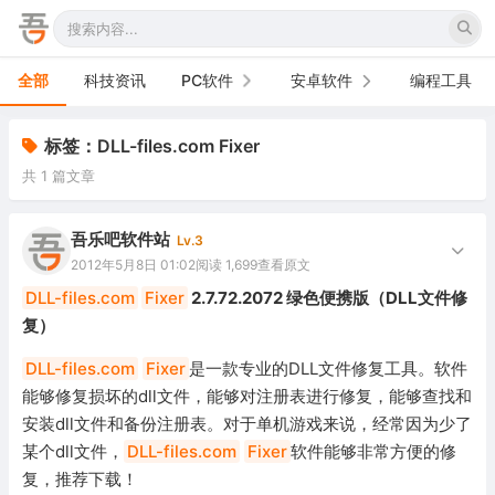
全部
科技资讯
PC软件
安卓软件
编程工具
办公软件
手机软件
标签：DLL-files.com Fixer
共 1 篇文章
网络软件
电视软件
图形图像
车机软件
吾乐吧软件站
Lv.3
2012年5月8日 01:02
阅读 1,699
查看原文
音频视频
DLL-files.com
Fixer
2.7.72.2072 绿色便携版（DLL文件修
复）
游戏娱乐
DLL-files.com
Fixer
是一款专业的DLL文件修复工具。软件
安全防御
能够修复损坏的dll文件，能够对注册表进行修复，能够查找和
安装dll文件和备份注册表。对于单机游戏来说，经常因为少了
系统下载
某个dll文件，
DLL-files.com
Fixer
软件能够非常方便的修
系统工具
复，推荐下载！