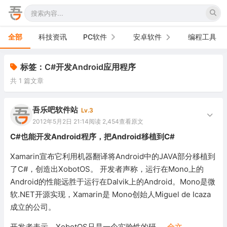
全部
科技资讯
PC软件
安卓软件
编程工具
办公软件
手机软件
标签：C#开发Android应用程序
共 1 篇文章
网络软件
电视软件
图形图像
车机软件
吾乐吧软件站
Lv.3
2012年5月2日 21:14
阅读 2,454
查看原文
音频视频
C#也能开发Android程序，把Android移植到C#
游戏娱乐
Xamarin宣布它利用机器翻译将Android中的JAVA部分移植到
了C#，创造出XobotOS。 开发者声称，运行在Mono上的
安全防御
Android的性能远胜于运行在Dalvik上的Android。Mono是微
软.NET开源实现，Xamarin是 Mono创始人Miguel de Icaza
系统下载
成立的公司。
系统工具
开发者表示，XobotOS只是一个实验性的研
...
全文