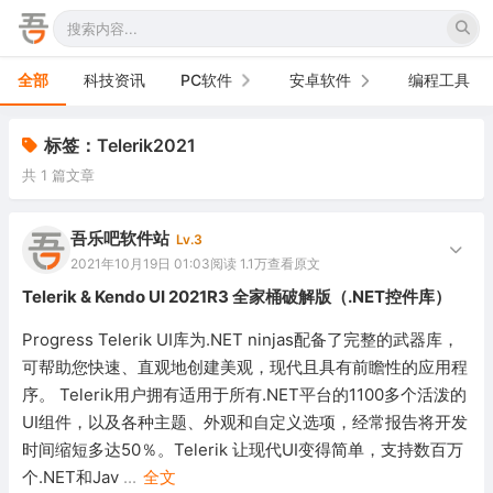
全部
科技资讯
PC软件
安卓软件
编程工具
办公软件
手机软件
标签：Telerik2021
共 1 篇文章
网络软件
电视软件
图形图像
车机软件
吾乐吧软件站
Lv.3
2021年10月19日 01:03
阅读 1.1万
查看原文
音频视频
Telerik & Kendo UI 2021R3 全家桶破解版（.NET控件库）
游戏娱乐
Progress Telerik UI库为.NET ninjas配备了完整的武器库，
可帮助您快速、直观地创建美观，现代且具有前瞻性的应用程
安全防御
序。 Telerik用户拥有适用于所有.NET平台的1100多个活泼的
UI组件，以及各种主题、外观和自定义选项，经常报告将开发
系统下载
时间缩短多达50％。Telerik 让现代UI变得简单，支持数百万
系统工具
个.NET和Jav
...
全文