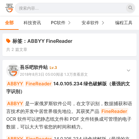
全部
科技资讯
PC软件
安卓软件
编程工具
办公软件
手机软件
标签：ABBYY FineReader
共 2 篇文章
网络软件
电视软件
图形图像
车机软件
吾乐吧软件站
Lv.3
2018年8月3日 05:00
阅读 1.3万
查看原文
音频视频
ABBYY
FineReader
14.0.105.234 绿色破解版（最强的文
字识别）
游戏娱乐
ABBYY
是一家俄罗斯软件公司，在文字识别，数据捕获和语
安全防御
言技术的开发中居世界领先地位。其获奖产品
FineReader
OCR 软件可以把静态纸文件和 PDF 文件转换成可管理的电子
系统下载
数据，可以大大节省您的时间和精力。
系统工具
ABBYY
FineReader
14.0.105.234 绿色破解版（最强的文