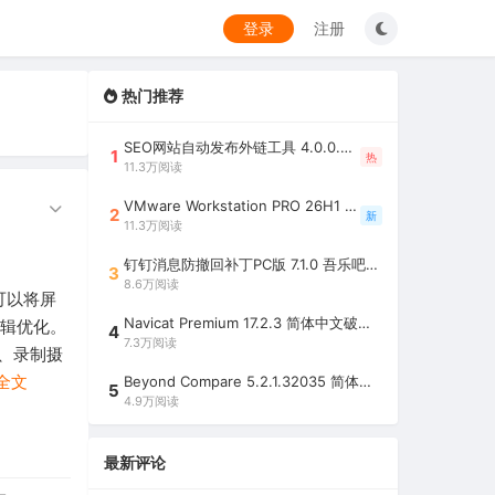
登录
注册
热门推荐
SEO网站自动发布外链工具 4.0.0.0 吾乐吧优化版（智能代理狂刷外链）
1
热
11.3万阅读
VMware Workstation PRO 26H1 中文精简安装注册版 / 完整版（最好用的虚拟机软件）
2
新
11.3万阅读
钉钉消息防撤回补丁PC版 7.1.0 吾乐吧优化版（支持消息防撤回+钉钉多开+支持消息永不已读+去除钉钉水印）
3
8.6万阅读
可以将屏
Navicat Premium 17.2.3 简体中文破解版（多重数据库管理工具）
编辑优化。
4
7.3万阅读
、录制摄
全文
Beyond Compare 5.2.1.32035 简体中文注册版（超强文件/夹比较工具）
5
4.9万阅读
最新评论