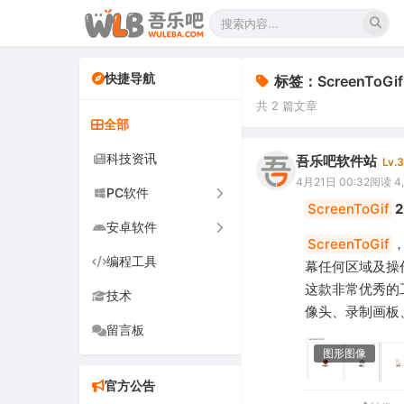
快捷导航
标签：ScreenToGif
共 2 篇文章
全部
科技资讯
吾乐吧软件站
Lv.3
4月21日 00:32
阅读 4
PC软件
ScreenToGif
2
安卓软件
办公软件
ScreenToGif
编程工具
网络软件
手机软件
幕任何区域及操
这款非常优秀的
技术
图形图像
电视软件
像头、录制画板
留言板
音频视频
车机软件
图形图像
游戏娱乐
官方公告
安全防御