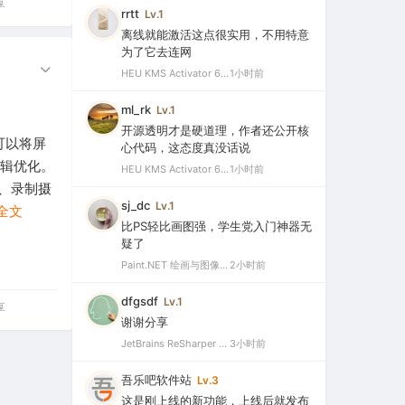
享
rrtt
Lv.1
离线就能激活这点很实用，不用特意
为了它去连网
HEU KMS Activator 64.0 简体中文版（支持激活最新版Windows/Office离线永久激活）
1小时前
ml_rk
Lv.1
开源透明才是硬道理，作者还公开核
可以将屏
心代码，这态度真没话说
编辑优化。
HEU KMS Activator 64.0 简体中文版（支持激活最新版Windows/Office离线永久激活）
1小时前
、录制摄
sj_dc
Lv.1
全文
比PS轻比画图强，学生党入门神器无
疑了
Paint.NET 绘画与图像处理软件 v5.1.12 官方版（Windows 免费开源图像编辑工具）
2小时前
dfgsdf
Lv.1
享
谢谢分享
JetBrains ReSharper 2025.3.3 官方最新破解版（dotUltimate工具集合，.NET开发必备工具箱）
3小时前
吾乐吧软件站
Lv.3
这是刚上线的新功能，上线后就发布