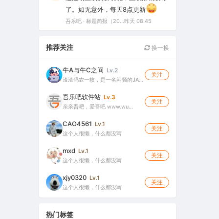
了。如无意外，每天8点更新
吾乐吧 · 标题简报（2026-08-06）
昨天 08:45
推荐关注
换一换
牛A与牛C之间
Lv.2
关注
渣渣码农一枚，是一名闷骚的JA…
吾乐吧软件站
Lv.3
关注
亲亲吾吧，爱吾吧 www.wu…
CAO4561
Lv.1
关注
这个人很懒，什么都没写
mxd
Lv.1
关注
这个人很懒，什么都没写
xjy0320
Lv.1
关注
这个人很懒，什么都没写
热门标签