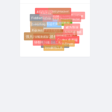
IObit Unlocker
4G内存也能跑的Win11
FileZilla
ASP.NET Core Runtime
邮件转换工具
Fiddler绿色版
PowerDirector
开源软件
Fiddler破解版
Everything
.NET桌面运行时
威力导演
开源跨平台音频软件
Fiddler
多媒体播放器
KMS离线激活工具
软件卸载工具
火狐浏览器
强大的网络调试抓包工具
Codex 桌面端
U盘启动工具
绿色特别版
MX Player
IObit Uninstaller
Inno解包工具