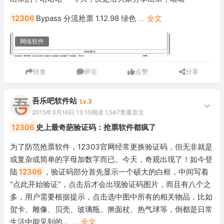
12306
Bypass 分流抢票 1.12.98 绿色
...
全文
网络软件
转发
评论
点赞
分享
吾乐吧软件站
Lv.3
2015年3月16日 13:10
阅读 1,547
查看原文
12306
史上最奇葩验证码：抢票软件都疯了
为了防范抢票软件，12303官网经常更换验证码，但无非就是
或复杂或简单的字母加数字而已。今天，奇观出现了！如今登
陆
12306
，验证码部分首先显示一个硕大的白框，中间写着
“点此开始验证”，点击后才会出现验证码图片，而且有八个之
多，用户需要根据提示，点击选中图中所有的相关物品，比如
贺卡、雕像、贝壳、玻璃瓶、擀面杖、热气球等，倒都是日常
生活中能见到的，
...
全文