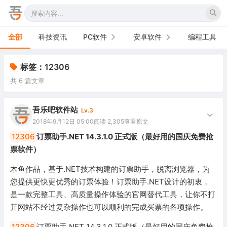
全部
科技资讯
PC软件
安卓软件
编程工具
办公软件
手机软件
标签：12306
共 6 篇文章
网络软件
电视软件
图形图像
车机软件
吾乐吧软件站
Lv.3
2018年9月12日 05:00
阅读 2,305
查看原文
音频视频
12306
订票助手.NET 14.3.1.0 正式版（最好用的国庆免费抢
票软件）
游戏娱乐
木鱼作品，基于.NET技术构建的订票助手，脱离浏览器，为
安全防御
您提供更快更优秀的订票体验！订票助手.NET设计的初衷，
是一款完整工具、高质量操作体验的官网替代工具，让你不打
系统下载
开网站不经过复杂操作也可以顺利的完成买票的各项操作。
系统工具
12306
订票助手.NET 14.3.1.0 正式版（最好用的国庆免费抢