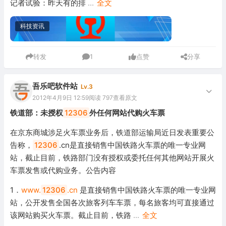
记者试验：昨天有的排
...
全文
科技资讯
转发
1
点赞
分享
吾乐吧软件站
Lv.3
2012年4月9日 12:59
阅读 797
查看原文
铁道部：未授权
12306
外任何网站代购火车票
在京东商城涉足火车票业务后，铁道部运输局近日发表重要公
告称，
12306
.cn是直接销售中国铁路火车票的唯一专业网
站，截止目前，铁路部门没有授权或委托任何其他网站开展火
车票发售或代购业务。公告内容
1．
www.
12306
.cn
是直接销售中国铁路火车票的唯一专业网
站，公开发售全国各次旅客列车车票，每名旅客均可直接通过
该网站购买火车票。截止目前，铁路
...
全文