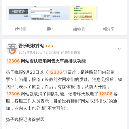
网络软件
转发
2
点赞
分享
吾乐吧软件站
Lv.3
2012年9月26日 13:27
阅读 948
查看原文
12306
网站否认取消网售火车票排队功能
扬子晚报9月20日以《
12306
订票难，是铁路部门内部留
票？》为题，报道了长假前夕网友们的质疑。消息见报后，铁
路部门表示了歉意，而后，有媒体报 道，从前天开始，
12306
网站就取消了排队功能。记者昨天致电了
12306
客
服，客服工作人员表示，目前没有接到“网站取消排队”的通
知，业内人士也分 析“不太可能”。
扬子晚报记者徐媛园