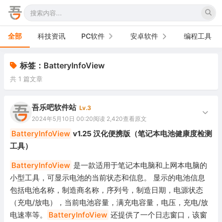
全部
科技资讯
PC软件
安卓软件
编程工具
办公软件
手机软件
标签：BatteryInfoView
共 1 篇文章
网络软件
电视软件
图形图像
车机软件
吾乐吧软件站
Lv.3
2024年5月10日 00:20
阅读 2,420
查看原文
音频视频
BatteryInfoView
v1.25 汉化便携版（笔记本电池健康度检测
工具）
游戏娱乐
BatteryInfoView
是一款适用于笔记本电脑和上网本电脑的
安全防御
小型工具，可显示电池的当前状态和信息。 显示的电池信息
包括电池名称，制造商名称，序列号，制造日期，电源状态
系统下载
（充电/放电），当前电池容量，满充电容量，电压，充电/放
系统工具
电速率等。
BatteryInfoView
还提供了一个日志窗口，该窗