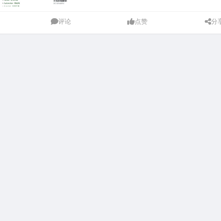
评论
点赞
分