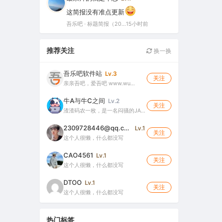
这简报没有准点更新
吾乐吧 · 标题简报（2026-08-06）
15小时前
推荐关注
换一换
吾乐吧软件站
Lv.3
关注
亲亲吾吧，爱吾吧 www.wu…
牛A与牛C之间
Lv.2
关注
渣渣码农一枚，是一名闷骚的JA…
2309728446@qq.com
Lv.1
关注
这个人很懒，什么都没写
CAO4561
Lv.1
关注
这个人很懒，什么都没写
DTOO
Lv.1
关注
这个人很懒，什么都没写
热门标签