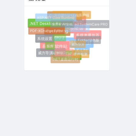
全功能SSH远程客户端
CrystalDiskMark
ASP.NET Core Runtime
钉钉
免费看VIP影视
.NET Desktop Runtime
Advanced SystemCare PRO
PDF-XChange
火狐浏览器
PDF-XChange Editor
Everything
多媒体播放器
CPU-Z
系统设置
Fiddler绿色版
一加系统比小米好
威力导演
软件
吾乐吧软件站
K-Lite
Inno Setup
威力导演破解版
硬件检测
软件卸载工具
.NET桌面运行时