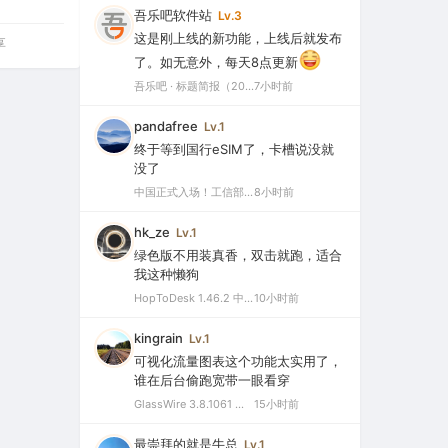
吾乐吧软件站
Lv.3
这是刚上线的新功能，上线后就发布
享
了。如无意外，每天8点更新
吾乐吧 · 标题简报（2026-08-06）
7小时前
pandafree
Lv.1
终于等到国行eSIM了，卡槽说没就
没了
中国正式入场！工信部批复eSIM手机商用试验，2026或成爆发元年
8小时前
hk_ze
Lv.1
绿色版不用装真香，双击就跑，适合
我这种懒狗
HopToDesk 1.46.2 中文绿色版（免费远程协助工具）
10小时前
kingrain
Lv.1
可视化流量图表这个功能太实用了，
谁在后台偷跑宽带一眼看穿
GlassWire 3.8.1061 中文特别版（可视化网络监控与个人防火墙）
15小时前
最崇拜的就是牛总
Lv.1