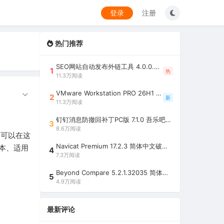
登录
注册
热门推荐
SEO网站自动发布外链工具 4.0.0.0 吾乐吧优化版（智能代理狂刷外链）
1
热
11.3万阅读
VMware Workstation PRO 26H1 中文精简安装注册版 / 完整版（最好用的虚拟机软件）
2
新
11.3万阅读
钉钉消息防撤回补丁PC版 7.1.0 吾乐吧优化版（支持消息防撤回+钉钉多开+支持消息永不已读+去除钉钉水印）
3
8.6万阅读
具。可以在这
Navicat Premium 17.2.3 简体中文破解版（多重数据库管理工具）
本、适用
4
7.3万阅读
Beyond Compare 5.2.1.32035 简体中文注册版（超强文件/夹比较工具）
5
4.9万阅读
最新评论