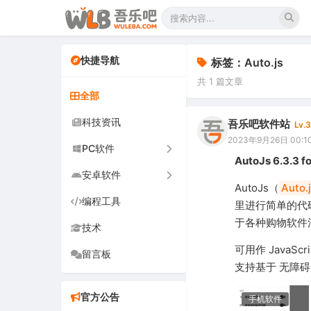
快捷导航
标签：Auto.js
共 1 篇文章
全部
科技资讯
吾乐吧软件站
Lv.3
2023年9月26日 00:1
PC软件
AutoJs 6.3
安卓软件
办公软件
AutoJs（
Auto.
编程工具
网络软件
手机软件
里进行简单的代
于各种购物软件
技术
图形图像
电视软件
可用作 JavaSc
留言板
音频视频
车机软件
支持基于 无障
游戏娱乐
官方公告
手机软件
安全防御