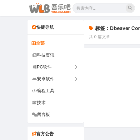
快捷导航
标签：Dbeaver Com
共 0 篇文章
全部
科技资讯
PC软件
安卓软件
办公软件
编程工具
网络软件
手机软件
技术
图形图像
电视软件
留言板
音频视频
车机软件
游戏娱乐
官方公告
安全防御