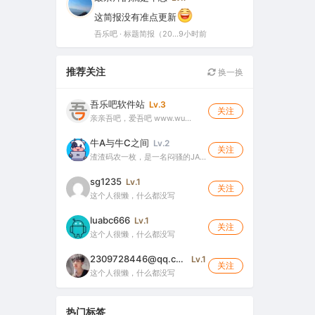
这简报没有准点更新
吾乐吧 · 标题简报（2026-08-06）
9小时前
推荐关注
换一换
吾乐吧软件站
Lv.3
关注
亲亲吾吧，爱吾吧 www.wu…
牛A与牛C之间
Lv.2
关注
渣渣码农一枚，是一名闷骚的JA…
sg1235
Lv.1
关注
这个人很懒，什么都没写
luabc666
Lv.1
关注
这个人很懒，什么都没写
2309728446@qq.com
Lv.1
关注
这个人很懒，什么都没写
热门标签