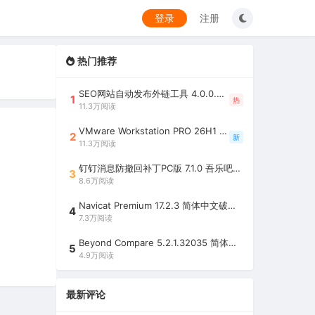
登录
注册
热门推荐
SEO网站自动发布外链工具 4.0.0.0 吾乐吧优化版（智能代理狂刷外链）
1
热
11.3万阅读
VMware Workstation PRO 26H1 中文精简安装注册版 / 完整版（最好用的虚拟机软件）
2
新
11.3万阅读
钉钉消息防撤回补丁PC版 7.1.0 吾乐吧优化版（支持消息防撤回+钉钉多开+支持消息永不已读+去除钉钉水印）
3
8.6万阅读
Navicat Premium 17.2.3 简体中文破解版（多重数据库管理工具）
4
7.3万阅读
Beyond Compare 5.2.1.32035 简体中文注册版（超强文件/夹比较工具）
5
4.9万阅读
最新评论