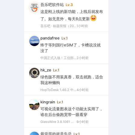
吾乐吧软件站
Lv.3
这是刚上线的新功能，上线后就发布
了。如无意外，每天8点更新
吾乐吧 · 标题简报（2026-08-06）
1小时前
pandafree
Lv.1
终于等到国行eSIM了，卡槽说没就
没了
中国正式入场！工信部批复eSIM手机商用试验，2026或成爆发元年
2小时前
hk_ze
Lv.1
绿色版不用装真香，双击就跑，适合
我这种懒狗
HopToDesk 1.46.2 中文绿色版（免费远程协助工具）
4小时前
kingrain
Lv.1
可视化流量图表这个功能太实用了，
谁在后台偷跑宽带一眼看穿
GlassWire 3.8.1061 中文特别版（可视化网络监控与个人防火墙）
9小时前
最崇拜的就是牛总
Lv.1