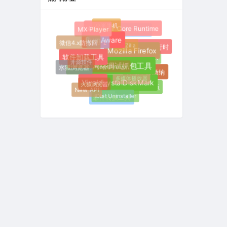
小米手机
ASP.NET Core Runtime
MX Player
模仿音速启动
CPU-Z
BurnAware
微信4.x防撤回
FileZilla
.NET桌面运行时
Mozilla Firefox
FlowDesk
软件卸载工具
开源软件
PowerDirector
强大的网络调试抓包工具
水狐浏览器
社保全额缴纳
多媒体播放器
火狐浏览器
Vivaldi
CrystalDiskMark
威力导演破解版
New API
IObit Uninstaller
邮件转换工具