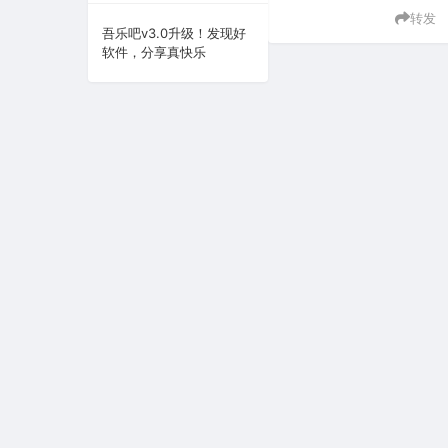
转发
系统下载
吾乐吧v3.0升级！发现好
软件，分享真快乐
系统工具