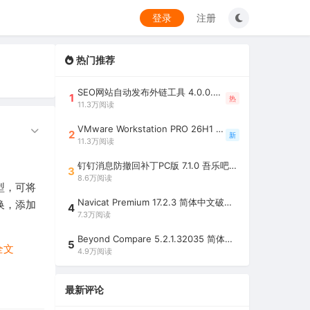
登录
注册
热门推荐
SEO网站自动发布外链工具 4.0.0.0 吾乐吧优化版（智能代理狂刷外链）
1
热
11.3万阅读
VMware Workstation PRO 26H1 中文精简安装注册版 / 完整版（最好用的虚拟机软件）
2
新
11.3万阅读
钉钉消息防撤回补丁PC版 7.1.0 吾乐吧优化版（支持消息防撤回+钉钉多开+支持消息永不已读+去除钉钉水印）
3
8.6万阅读
型，可将
Navicat Premium 17.2.3 简体中文破解版（多重数据库管理工具）
转换，添加
4
7.3万阅读
Beyond Compare 5.2.1.32035 简体中文注册版（超强文件/夹比较工具）
5
全文
4.9万阅读
最新评论