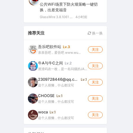
公共WiFi场景下防火墙策略一键切
换，出差党福音
GlassWire 3.8.1061 中文特别版（可视化网络监控与个人防火墙）
4小时前
推荐关注
换一换
吾乐吧软件站
Lv.3
关注
亲亲吾吧，爱吾吧 www.wu…
牛A与牛C之间
Lv.2
关注
渣渣码农一枚，是一名闷骚的JA…
2309728446@qq.com
Lv.1
关注
这个人很懒，什么都没写
CHOOSE
Lv.1
关注
这个人很懒，什么都没写
woca
Lv.1
关注
这个人很懒，什么都没写