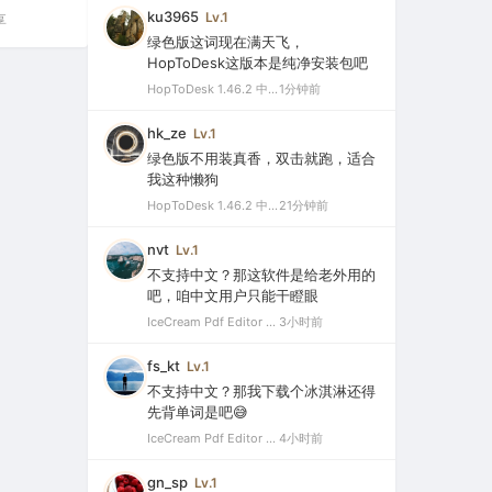
ku3965
Lv.1
享
绿色版这词现在满天飞，
HopToDesk这版本是纯净安装包吧
HopToDesk 1.46.2 中文绿色版（免费远程协助工具）
1分钟前
hk_ze
Lv.1
绿色版不用装真香，双击就跑，适合
我这种懒狗
HopToDesk 1.46.2 中文绿色版（免费远程协助工具）
21分钟前
nvt
Lv.1
不支持中文？那这软件是给老外用的
吧，咱中文用户只能干瞪眼
IceCream Pdf Editor Pro 3.32 破解便携版（冰淇淋PDF编辑器）
3小时前
fs_kt
Lv.1
不支持中文？那我下载个冰淇淋还得
先背单词是吧😅
IceCream Pdf Editor Pro 3.32 破解便携版（冰淇淋PDF编辑器）
4小时前
gn_sp
Lv.1