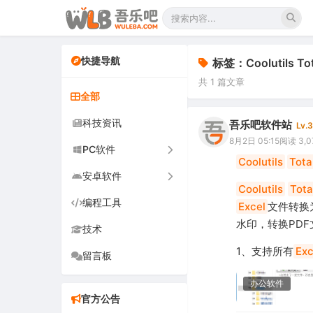
快捷导航
标签：Coolutils Tota
共 1 篇文章
全部
科技资讯
吾乐吧软件站
Lv.3
8月2日 05:15
阅读 3,0
PC软件
Coolutils
Tota
安卓软件
办公软件
Coolutils
Tota
编程工具
网络软件
手机软件
Excel
文件转换为
水印，转换PD
技术
图形图像
电视软件
1、支持所有
Exc
留言板
音频视频
车机软件
游戏娱乐
办公软件
官方公告
安全防御