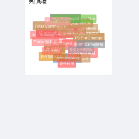
热门标签
PDF-XChange Editor Plus
Mozilla Firefox
PhotoDirector
水狐浏览器
Total Commander
Everything
MX Player
Inno Setup
强大的网络调试抓包工具
Microsoft激活脚本
PDF-XChange Editor
PDF-XChange
Fiddler破解版
多语言客户端
WinCam破解版
威力导演
安卓文件管理器
开源软件
绿色便携版
Fiddler绿色版
软件卸载工具
CrystalInfoMark
CPU-Z
数据恢复软件
硬件检测